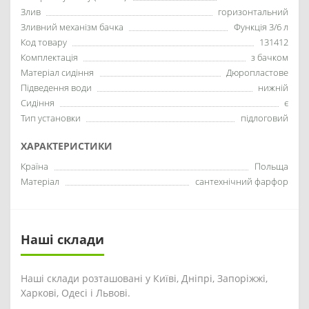
Злив
горизонтальний
Зливний механізм бачка
Функція 3/6 л
Код товару
131412
Комплектація
з бачком
Матеріал сидіння
Дюропластове
Підведення води
нижній
Сидіння
є
Тип установки
підлоговий
ХАРАКТЕРИСТИКИ
Країна
Польща
Матеріал
сантехнічний фарфор
Наші склади
Наші склади розташовані у Київі, Дніпрі, Запоріжжі,
Харкові, Одесі і Львові.