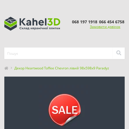
068 197 1918
066 454 6758
Замовити дзвінок
Декор Heartwood Toffee Chevron лівий 98x598x9 Paradyz