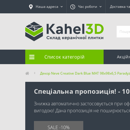
Наша адреса
Час роботи
Доставка т
Список категорій
Акцій
Декор Neve Creative Dark Blue MAT 98x98x6,5 Parady
Спеціальна пропозиція! - 1
Знижка автоматично застосовується при оф
вигодою! Дана пропозиція не поширюється н
SALE -10%