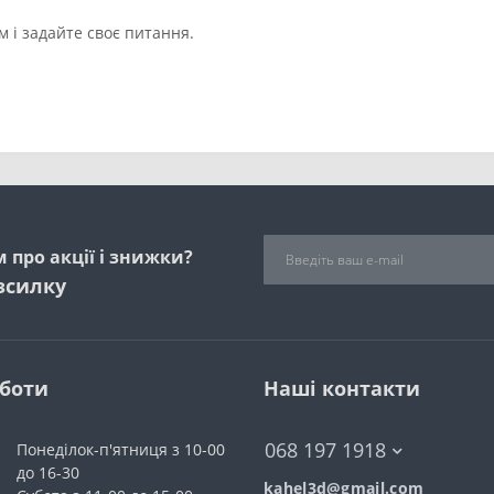
 і задайте своє питання.
 про акції і знижки?
зсилку
оботи
Наші контакти
068 197 1918
Понеділок-п'ятниця з 10-00
до 16-30
kahel3d@gmail.com