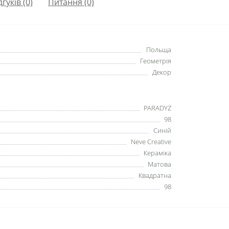
дгуків (0)
Питання
(0)
Польща
Геометрія
Декор
PARADYZ
98
Синій
Neve Creative
Кераміка
Матова
Квадратна
98