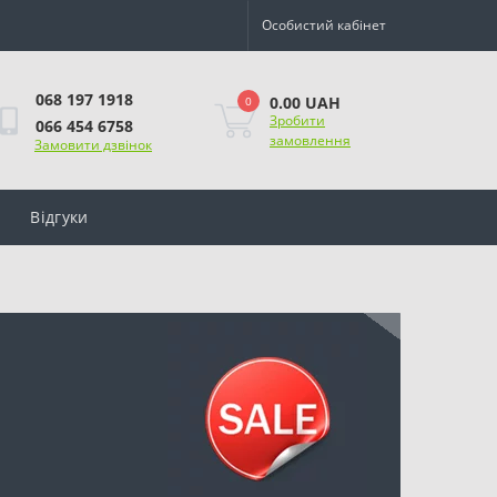
Особистий кабінет
068 197 1918
0.00 UAH
0
Зробити
066 454 6758
замовлення
Замовити дзвінок
Відгуки