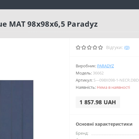
ue MAT 98x98x6,5 Paradyz
Відгуки:
(0)
Виробник:
PARADYZ
Модель:
36662
Артикул:
S---098X098-1-NECR.DB
Наявність:
Нема в наявності
1 857.98 UAH
Основні характеристики
Бренд: