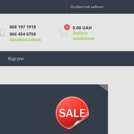
Особистий кабінет
068 197 1918
0.00 UAH
0
Зробити
066 454 6758
замовлення
Замовити дзвінок
Відгуки