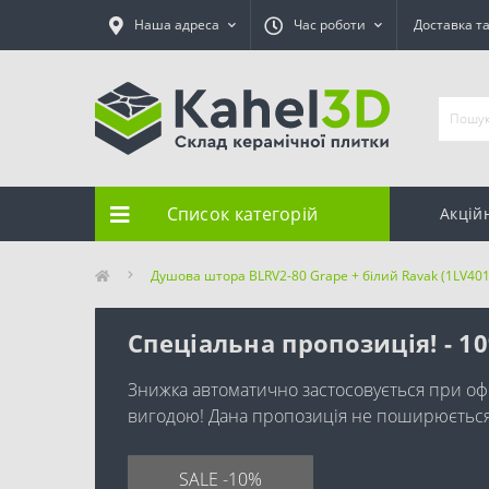
Наша адреса
Час роботи
Доставка т
Список категорій
Акцій
Душова штора BLRV2-80 Grape + білий Ravak (1LV40
Спеціальна пропозиція! - 1
Знижка автоматично застосовується при оф
вигодою! Дана пропозиція не поширюється н
SALE -10%