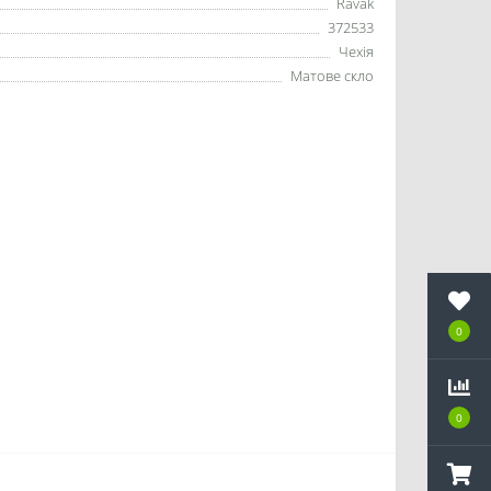
Ravak
372533
Чехія
Матове скло
0
0