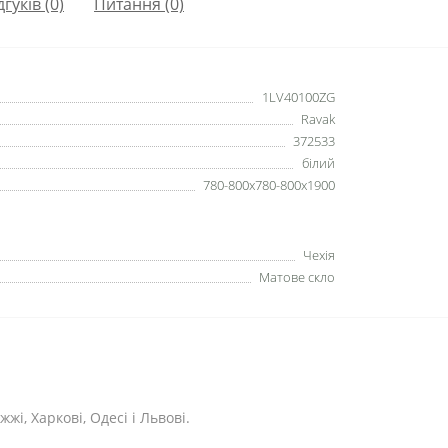
дгуків (0)
Питання
(0)
1LV40100ZG
Ravak
372533
білий
780-800x780-800x1900
Чехія
Матове скло
жі, Харкові, Одесі і Львові.