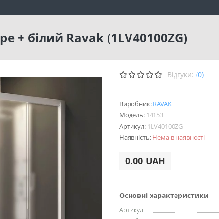
e + білий Ravak (1LV40100ZG)
Відгуки:
(0)
Виробник:
RAVAK
Модель:
14153
Артикул:
1LV40100ZG
Наявність:
Нема в наявності
0.00 UAH
Основні характеристики
Артикул: