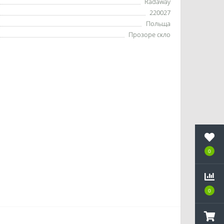
Radaway
220027
Польща
Прозоре скло
0
0