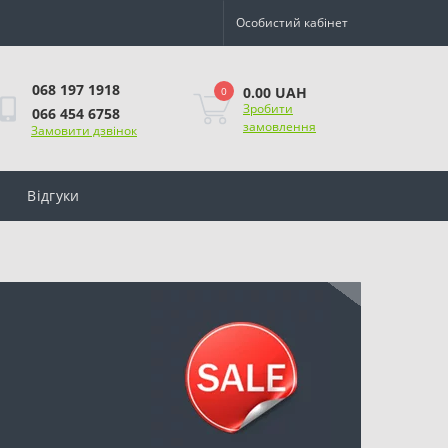
Особистий кабінет
068 197 1918
0.00 UAH
0
Зробити
066 454 6758
замовлення
Замовити дзвінок
Відгуки