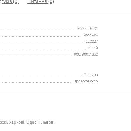
дгуків (0)
Питання
(0)
30000-04-01
Radaway
220027
білий
900x900x1850
Польща
Прозоре скло
жі, Харкові, Одесі і Львові.