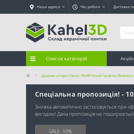
Наша адреса
Час роботи
Доставка т
Список категорій
Акцій
Душова штора Classic 90x90 білий профіль Radaway 
Спеціальна пропозиція! - 1
Знижка автоматично застосовується при оф
вигодою! Дана пропозиція не поширюється н
SALE -10%