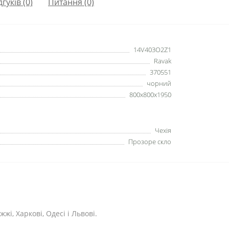
дгуків (0)
Питання
(0)
14V403O2Z1
Ravak
370551
чорний
800x800x1950
Чехія
Прозоре скло
жі, Харкові, Одесі і Львові.