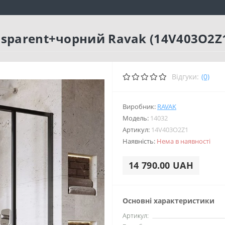
nsparent+чорний Ravak (14V403O2Z
Відгуки:
(0)
Виробник:
RAVAK
Модель:
14032
Артикул:
14V403O2Z1
Наявність:
Нема в наявності
14 790.00 UAH
Основні характеристики
Артикул: