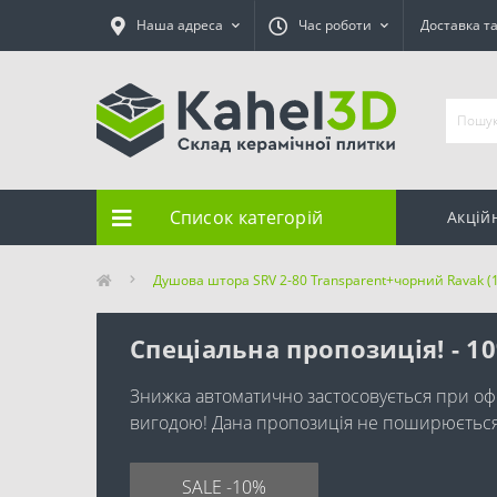
Наша адреса
Час роботи
Доставка т
Список категорій
Акцій
Душова штора SRV 2-80 Transparent+чорний Ravak (
Спеціальна пропозиція! - 1
Знижка автоматично застосовується при оф
вигодою! Дана пропозиція не поширюється н
SALE -10%