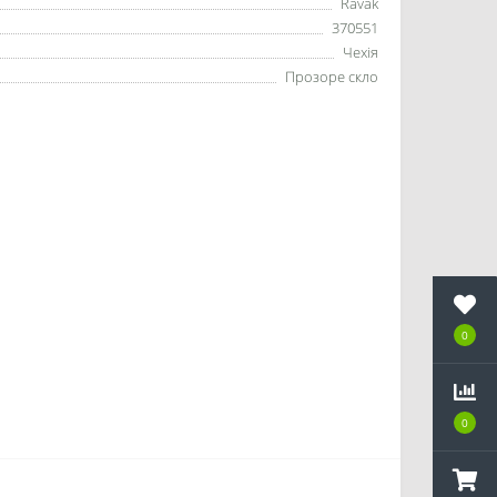
Ravak
370551
Чехія
Прозоре скло
0
0