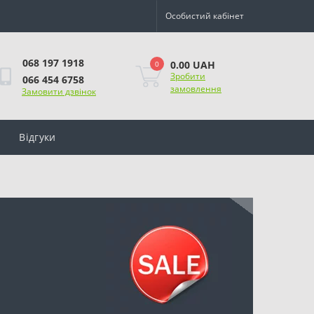
Особистий кабінет
068 197 1918
0.00 UAH
0
Зробити
066 454 6758
замовлення
Замовити дзвінок
Відгуки