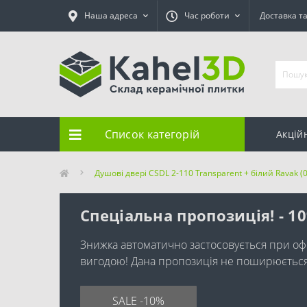
Наша адреса
Час роботи
Доставка т
Список категорій
Акцій
Душові двері CSDL 2-110 Transparent + білий Ravak 
Спеціальна пропозиція! - 1
Знижка автоматично застосовується при оф
вигодою! Дана пропозиція не поширюється н
SALE -10%