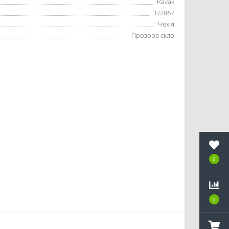
Ravak
372867
Чехія
Прозоре скло
0
0