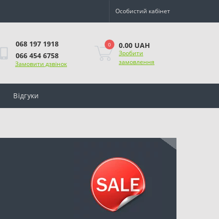
Особистий кабінет
068 197 1918
0.00 UAH
0
Зробити
066 454 6758
замовлення
Замовити дзвінок
Відгуки