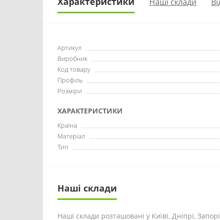
Характеристики
Наші склади
Ві
Артикул
Виробник
Код товару
Профіль
Розміри
ХАРАКТЕРИСТИКИ
Країна
Матеріал
Тип
Наші склади
Наші склади розташовані у Київі, Дніпрі, Запоріж