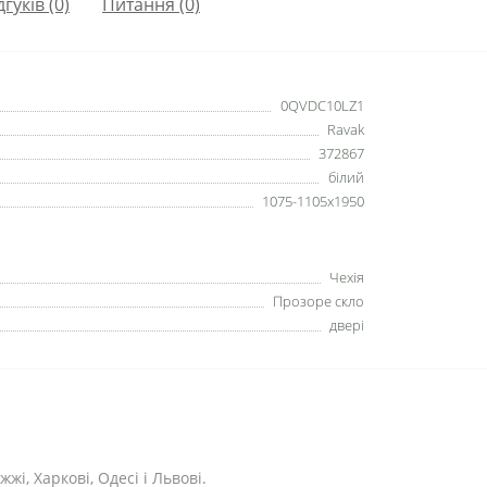
дгуків (0)
Питання
(0)
0QVDC10LZ1
Ravak
372867
білий
1075-1105x1950
Чехія
Прозоре скло
двері
жі, Харкові, Одесі і Львові.