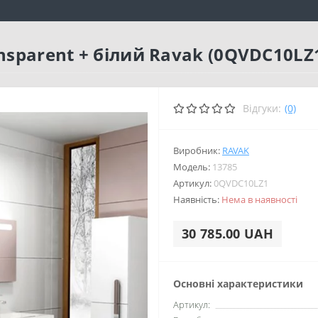
nsparent + білий Ravak (0QVDC10LZ
Відгуки:
(0)
Виробник:
RAVAK
Модель:
13785
Артикул:
0QVDC10LZ1
Наявність:
Нема в наявності
30 785.00 UAH
Основні характеристики
Артикул: