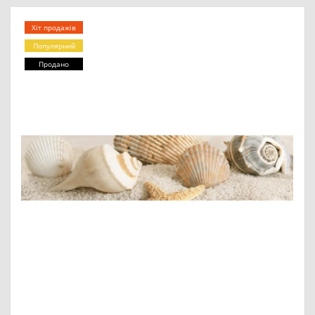
Хіт продажів
Популярний
Продано