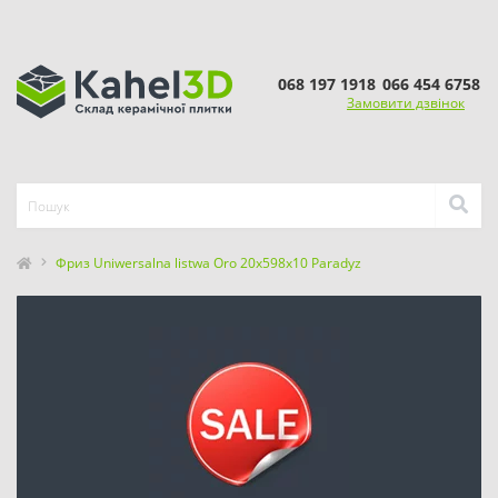
068 197 1918
066 454 6758
Замовити дзвінок
Фриз Uniwersalna listwa Oro 20x598x10 Paradyz