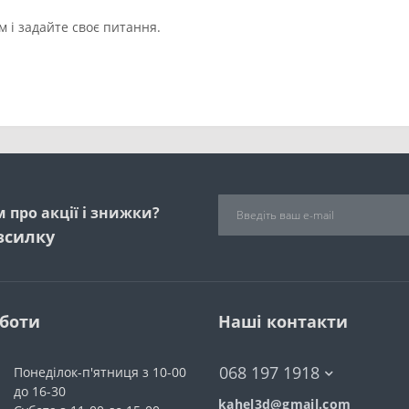
 і задайте своє питання.
 про акції і знижки?
зсилку
оботи
Наші контакти
068 197 1918
Понеділок-п'ятниця з 10-00
до 16-30
kahel3d@gmail.com