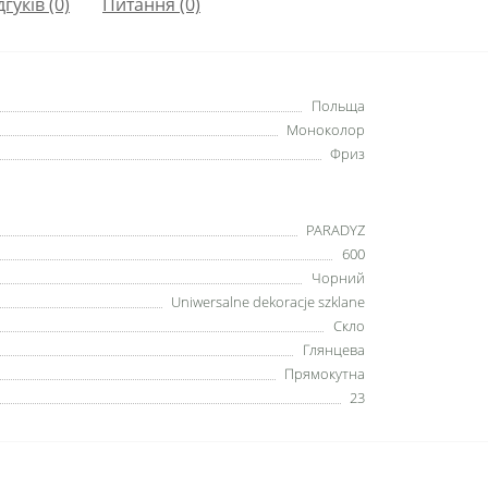
дгуків (0)
Питання
(0)
Польща
Моноколор
Фриз
PARADYZ
600
Чорний
Uniwersalne dekoracje szklane
Скло
Глянцева
Прямокутна
23