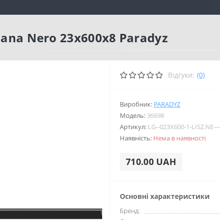
lana Nero 23x600x8 Paradyz
Відгуки:
(0)
Виробник:
PARADYZ
Модель:
36698
Артикул:
LG--023X600-1-LISZ.NE---
Наявність:
Нема в наявності
710.00 UAH
Основні характеристики
Бренд: