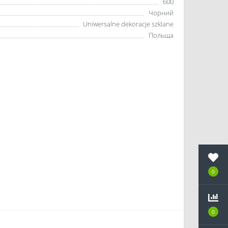
600
Чорний
Uniwersalne dekoracje szklane
Польща
0
0