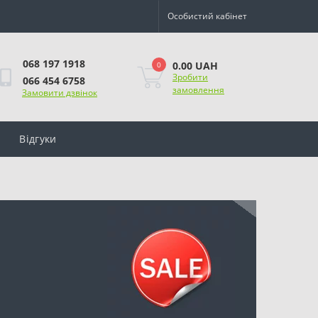
Особистий кабінет
068 197 1918
0.00 UAH
0
Зробити
066 454 6758
замовлення
Замовити дзвінок
Відгуки