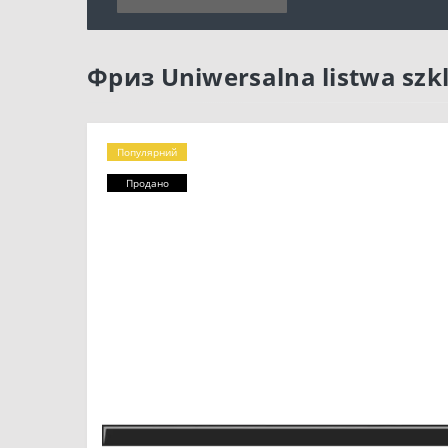
Фриз Uniwersalna listwa szk
Популярний
Продано