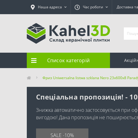
Наша адреса
Час роботи
Доставка т
Список категорій
Акцій
Фриз Uniwersalna listwa szklana Nero 23x600x8 Parad
Спеціальна пропозиція! - 1
Знижка автоматично застосовується при оф
вигодою! Дана пропозиція не поширюється н
SALE -10%