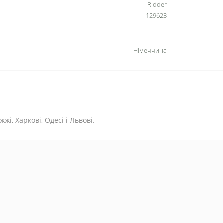
Ridder
129623
Німеччина
жі, Харкові, Одесі і Львові.