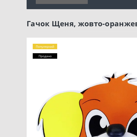
Гачок Щеня, жовто-оранжев
Популярний
Продано