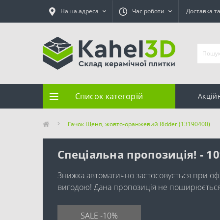
Наша адреса
Час роботи
Доставка т
Список категорій
Акцій
Гачок Щеня, жовто-оранжевий Ridder (13190400)
Спеціальна пропозиція! - 1
Знижка автоматично застосовується при оф
вигодою! Дана пропозиція не поширюється н
SALE -10%