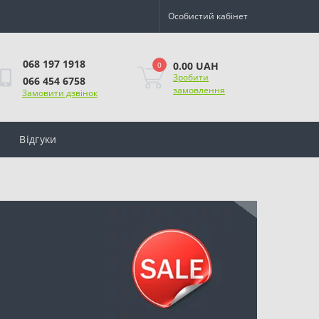
Особистий кабінет
068 197 1918
0.00 UAH
0
Зробити
066 454 6758
замовлення
Замовити дзвінок
Відгуки