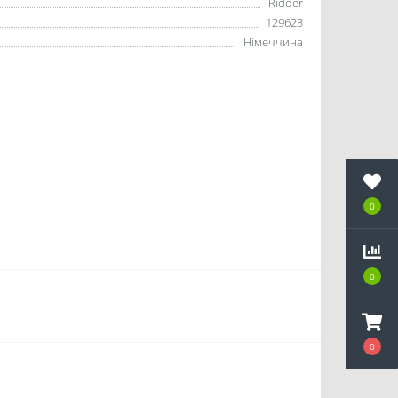
Ridder
129623
Німеччина
0
0
0