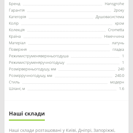
Бренд
Hansgrohe
Гарантія
2року
Категорія
Душовасистема
Колір
хром
Колекція
Crometta
Країна
Німеччина
Матеріал
латунь
Поверхня
гладка
Режимиструменяверхньогодуша
1
Режимиструменяручногодушу
1
Розмірверхньогодушу, мм
240
Розмірручногодушу, мм
240.0
Стиль
модерн
Шланг, м
1.6
Наші склади
Наші склади розташовані у Київі, Дніпрі, Запоріжжі,