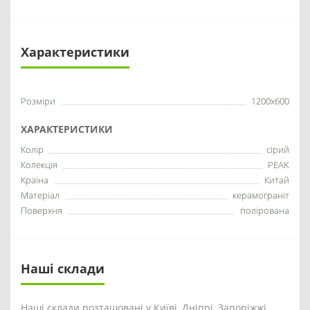
Характеристики
Розміри
1200x600
ХАРАКТЕРИСТИКИ
Колір
сірий
Колекція
PEAK
Країна
Китай
Матеріал
керамограніт
Поверхня
полірована
Наші склади
Наші склади розташовані у Київі, Дніпрі, Запоріжжі,