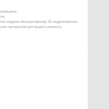
 приміщень.
ів.
ення завдяки безкоштовному 3D моделюванню.
ьних матеріалів для вашого ремонту.