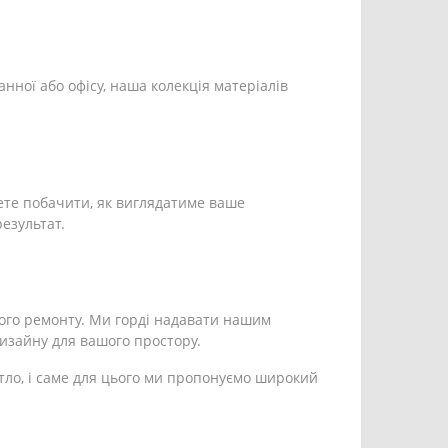
анної або офісу, наша колекція матеріалів
ете побачити, як виглядатиме ваше
езультат.
ого ремонту. Ми горді надавати нашим
дизайну для вашого простору.
тло, і саме для цього ми пропонуємо широкий