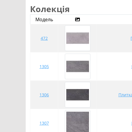
Колекція
Модель
472
1305
1306
Плитк
1307