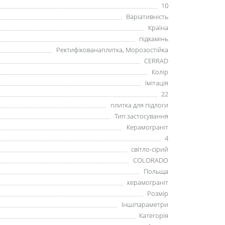
10
Варіативність
Країна
підкамінь
Ректифікованаплитка, Морозостійка
CERRAD
Колір
Імітація
22
плитка для підлоги
Тип застосування
Керамограніт
4
світло-сірий
COLORADO
Польща
керамограніт
Розмір
Іншіпараметри
Категорія