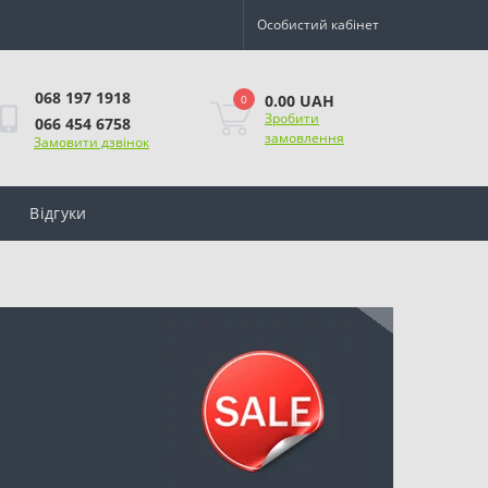
Особистий кабінет
068 197 1918
0.00 UAH
0
Зробити
066 454 6758
замовлення
Замовити дзвінок
Відгуки