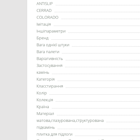
ANTISLIP
CERRAD
COLORADO
Імітація
Іншіпараметри
Бренд
Вага однієї штуки
Вага палети
Варіативність
Застосування
камінь
Категорія
Класстирання
Колір
Колекція
Країна
Матеріал
матова,глазурована,структурована
підкамінь
плитка для підлоги