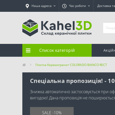
Наша адреса
Час роботи
Доставка т
Список категорій
Акцій
Плитка Керамогранит COLORADO BIANCO RECT
Спеціальна пропозиція! - 1
Знижка автоматично застосовується при оф
вигодою! Дана пропозиція не поширюється н
SALE -10%