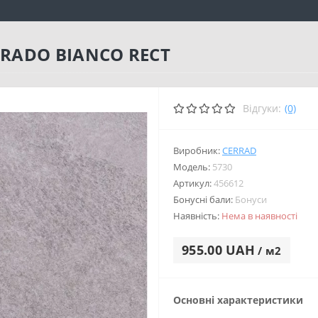
RADO BIANCO RECT
Відгуки:
(0)
Виробник:
CERRAD
Модель:
5730
Артикул:
456612
Бонусні бали:
Бонуси
Наявність:
Нема в наявності
955.00 UAH
/ м2
Основні характеристики