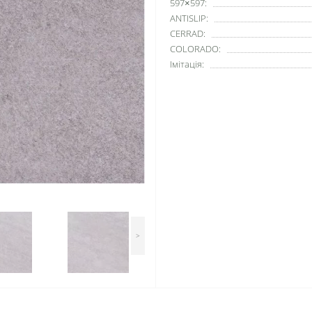
597×597:
ANTISLIP:
CERRAD:
COLORADO:
Імітація:
>