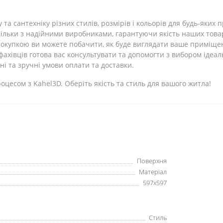
 та сантехніку різних стилів, розмірів і кольорів для будь-яких
льки з надійними виробниками, гарантуючи якість наших товар
окупкою ви можете побачити, як буде виглядати ваше приміщ
ахівців готова вас консультувати та допомогти з вибором ідеал
і та зручні умови оплати та доставки.
цесом з Kahel3D. Оберіть якість та стиль для вашого житла!
Поверхня
Матеріал
597x597
Стиль