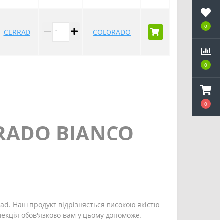
0
CERRAD
COLORADO
0
0
RADO BIANCO
rad. Наш продукт відрізняється високою якістю
екція обов'язково вам у цьому допоможе.