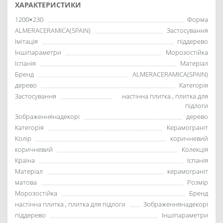
ХАРАКТЕРИСТИКИ
1200×230
Форма
ALMERACERAMICA(SPAIN)
Застосування
Імітація
піддерево
Іншіпараметри
Морозостійка
Іспанія
Матеріал
Бренд
ALMERACERAMICA(SPAIN)
дерево
Категорія
Застосування
настінна плитка , плитка для
підлоги
Зображеннянадекорі
дерево
Категорія
Керамограніт
Колір
коричневий
коричневий
Колекція
Країна
Іспанія
Матеріал
керамограніт
матова
Розмір
Морозостійка
Бренд
настінна плитка , плитка для підлоги
Зображеннянадекорі
піддерево
Іншіпараметри