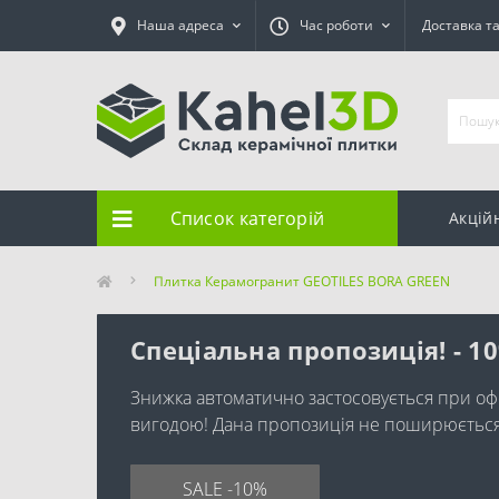
Наша адреса
Час роботи
Доставка т
Список категорій
Акцій
Плитка Керамогранит GEOTILES BORA GREEN
Спеціальна пропозиція! - 1
Знижка автоматично застосовується при оф
вигодою! Дана пропозиція не поширюється н
SALE -10%