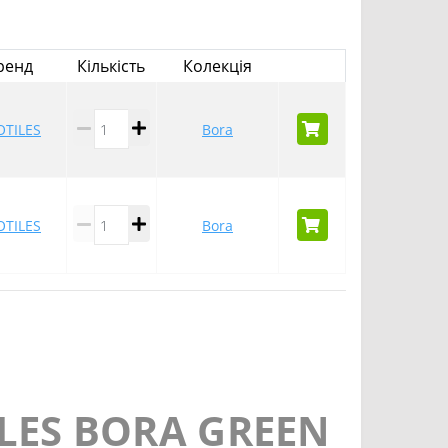
ренд
Кількість
Колекція
OTILES
Bora
OTILES
Bora
LES BORA GREEN