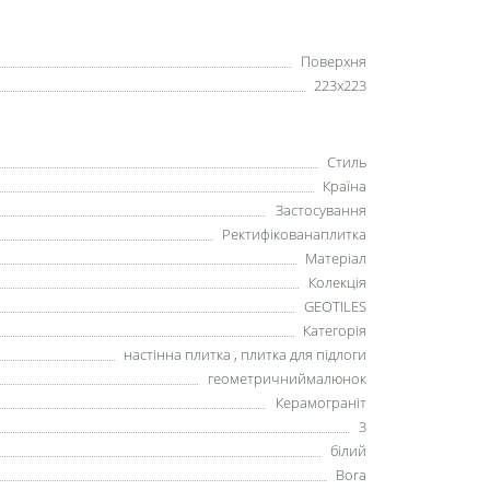
Поверхня
223x223
Стиль
Країна
Застосування
Ректифікованаплитка
Матеріал
Колекція
GEOTILES
Категорія
настінна плитка , плитка для підлоги
геометричниймалюнок
Керамограніт
3
білий
Bora