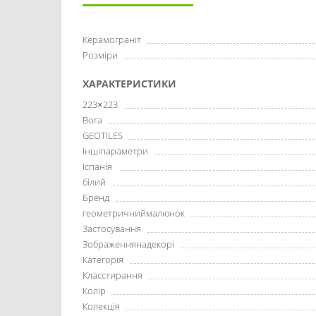
Керамограніт
Розміри
ХАРАКТЕРИСТИКИ
223×223
Bora
GEOTILES
Іншіпараметри
Іспанія
білий
Бренд
геометричниймалюнок
Застосування
Зображеннянадекорі
Категорія
Класстирання
Колір
Колекція