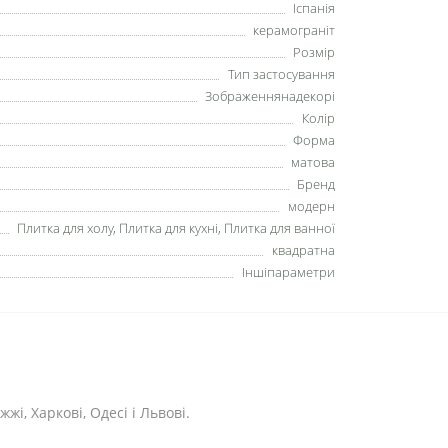
Іспанія
керамограніт
Розмір
Тип застосування
Зображеннянадекорі
Колір
Форма
матова
Бренд
модерн
Плитка для холу, Плитка для кухні, Плитка для ванної
квадратна
Іншіпараметри
жі, Харкові, Одесі і Львові.