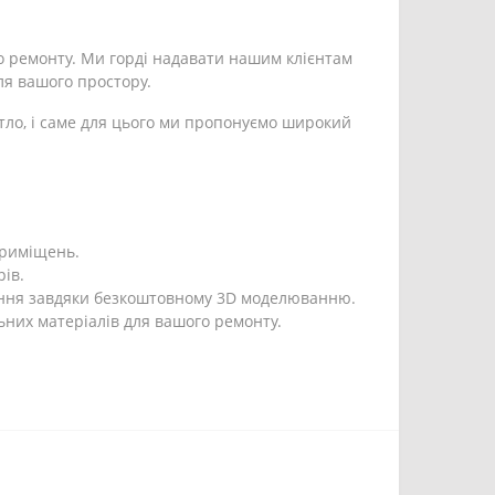
о ремонту. Ми горді надавати нашим клієнтам
ля вашого простору.
тло, і саме для цього ми пропонуємо широкий
 приміщень.
ів.
ення завдяки безкоштовному 3D моделюванню.
ьних матеріалів для вашого ремонту.