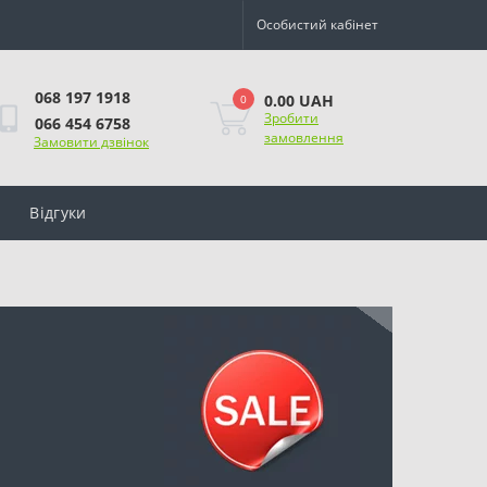
Особистий кабінет
068 197 1918
0.00 UAH
0
Зробити
066 454 6758
замовлення
Замовити дзвінок
Відгуки