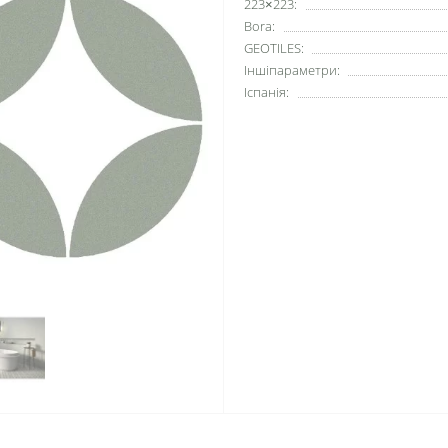
223×223:
Bora:
GEOTILES:
Іншіпараметри:
Іспанія: