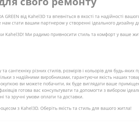
для свого ремонту
GREEN від Kahel3D та впевніться в якості та надійності вашог
те нам стати вашим партнером у створенні ідеального дизайну д
ки Kahel3D! Ми радимо привносити стиль та комфорт у ваше жи
 та сантехніку різних стилів, розмірів і кольорів для будь-яких
льки з надійними виробниками, гарантуючи якість наших товар
окупкою ви можете побачити, як буде виглядати ваше приміщ
ахівців готова вас консультувати та допомогти з вибором ідеал
і та зручні умови оплати та доставки.
цесом з Kahel3D. Оберіть якість та стиль для вашого житла!