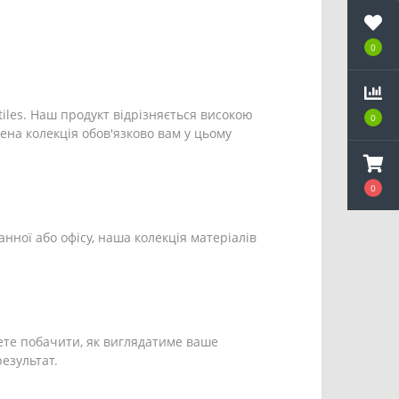
0
tiles. Наш продукт відрізняється високою
0
ена колекція обов'язково вам у цьому
0
анної або офісу, наша колекція матеріалів
ете побачити, як виглядатиме ваше
езультат.