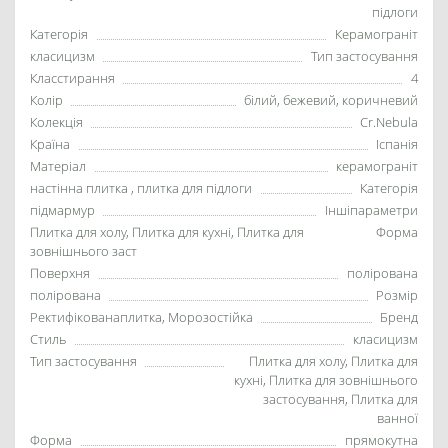
підлоги
Категорія
Керамограніт
класицизм
Тип застосування
Класстирання
4
Колір
білий, бежевий, коричневий
Колекція
Cr.Nebula
Країна
Іспанія
Матеріал
керамограніт
настінна плитка , плитка для підлоги
Категорія
підмармур
Іншіпараметри
Плитка для холу, Плитка для кухні, Плитка для
Форма
зовнішнього заст
Поверхня
полірована
полірована
Розмір
Ректифікованаплитка, Морозостійка
Бренд
Стиль
класицизм
Тип застосування
Плитка для холу, Плитка для
кухні, Плитка для зовнішнього
застосування, Плитка для
ванної
Форма
прямокутна