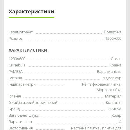
Характеристики
Керамограніт
Поверхня
Розміри
1200x600
ХАРАКТЕРИСТИКИ
1200×600
Стиль
Cr.Nebula
Країна
PAMESA
Варіативність
Імітація
підмармур
Іншіпараметри
Ректифікованаплитка,
Морозостійка
Іспанія
Матеріал
білий,бежевий,коричневий
Колекція
Бренд
PAMESA
Вага однієї штуки
Колір
Варіативність
4
Застосування
настінна плитка , плитка для