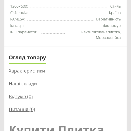
1200×600:
Стиль
Cr.Nebula:
Країна
PAMESA:
Варіативність
Імітація:
підмармур
Іншіпараметри:
Ректифікованаплитка,
Морозостійка
Огляд товару
Характеристики
Наші склади
Відгуків (0)
Питання
(0)
Купити Плитка