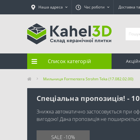
Наша адреса
Час роботи
Доставка т
Список категорій
Акцій
Мильниця Formentera Strohm Teka (17.082.02.00)
Спеціальна пропозиція! - 1
Знижка автоматично застосовується при оф
вигодою! Дана пропозиція не поширюється н
SALE -10%