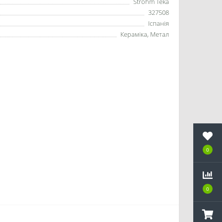
Strohm Teka
327508
Іспанія
Кераміка, Метал
0
0