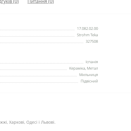
дгуків (0)
Питання
(0)
17.082.02.00
Strohm Teka
327508
Іспанія
Кераміка, Метал
Мильниця
Підвісний
жі, Харкові, Одесі і Львові.