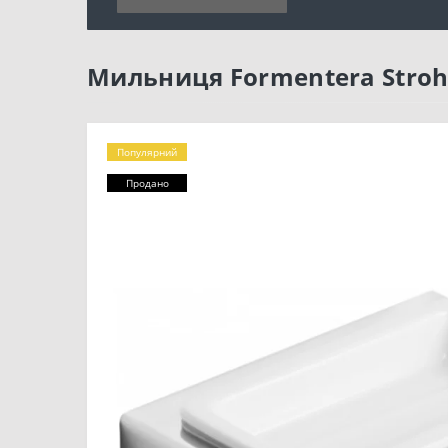
Мильниця Formentera Strohm
Популярний
Продано