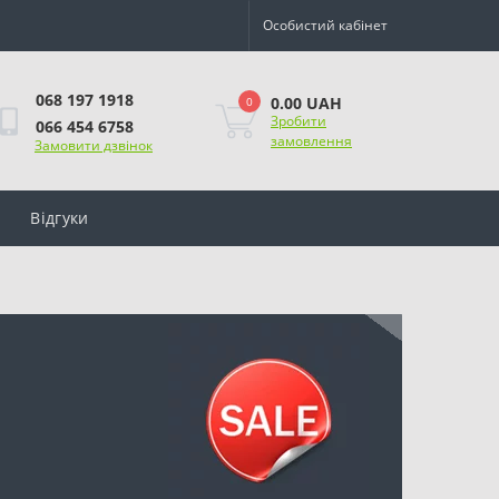
Особистий кабінет
068 197 1918
0.00 UAH
0
Зробити
066 454 6758
замовлення
Замовити дзвінок
Відгуки