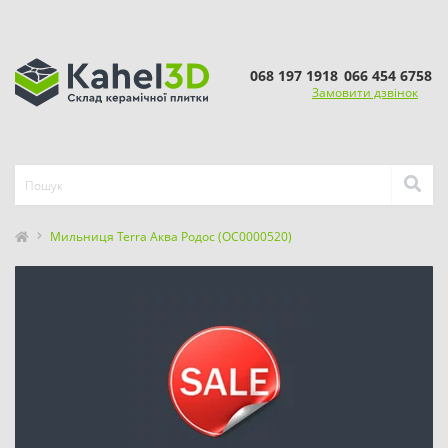
068 197 1918
066 454 6758
Замовити дзвінок
Мильниця Terra Аква Родос (OC0000520)