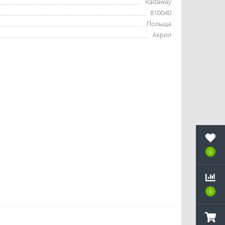
Radaway
810040
Польща
Акрил
0
0