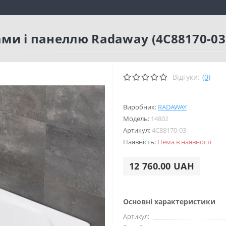
ками і панеллю Radaway (4C88170-03
Відгуки:
(0)
Виробник:
RADAWAY
Модель:
14802
Артикул:
4C88170-03
Наявність:
Нема в наявності
12 760.00 UAH
Основні характеристики
Артикул: