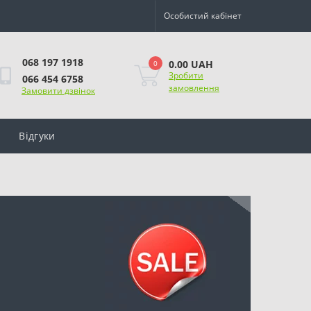
Особистий кабінет
068 197 1918
0.00 UAH
0
Зробити
066 454 6758
замовлення
Замовити дзвінок
Відгуки