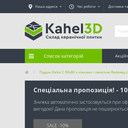
Наша адреса
Час роботи
Доставка т
Список категорій
Акцій
Піддон Delos C 80x80 з ніжками і панеллю Radaway 
Спеціальна пропозиція! - 1
Знижка автоматично застосовується при оф
вигодою! Дана пропозиція не поширюється н
SALE -10%