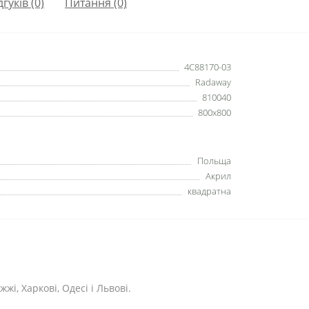
дгуків (0)
Питання
(0)
4C88170-03
Radaway
810040
800x800
Польща
Акрил
квадратна
жі, Харкові, Одесі і Львові.