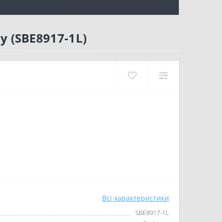
y (SBE8917-1L)
Всі характеристики
SBE8917-1L