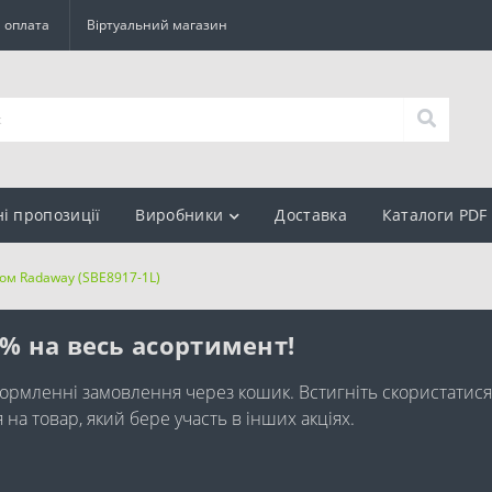
а оплата
Віртуальний магазин
ні пропозиції
Виробники
Доставка
Каталоги PDF
жом Radaway (SBE8917-1L)
0% на весь асортимент!
ормленні замовлення через кошик. Встигніть скористатися
а товар, який бере участь в інших акціях.