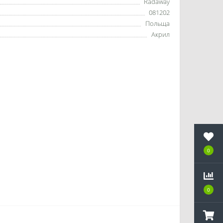
Radaway
081202
Польща
Акрил
0
0