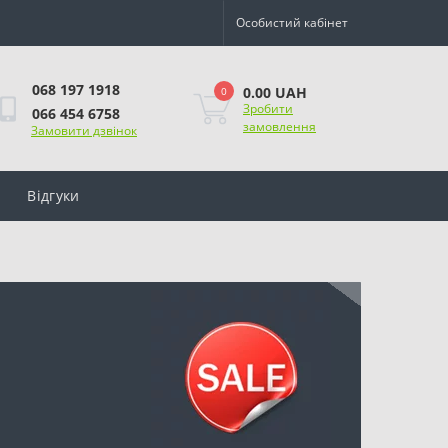
Особистий кабінет
068 197 1918
0.00 UAH
0
Зробити
066 454 6758
замовлення
Замовити дзвінок
Відгуки