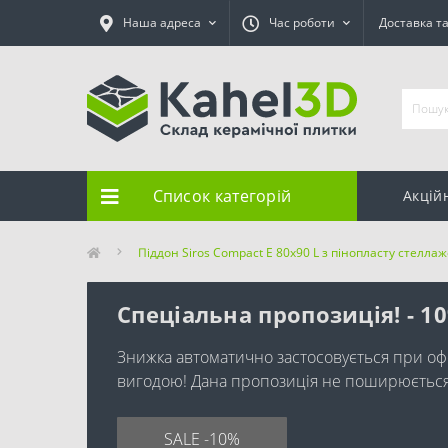
Наша адреса
Час роботи
Доставка т
Список категорій
Акцій
Піддон Siros Compact E 80x90 L з пінопласту стелла
Спеціальна пропозиція! - 1
Знижка автоматично застосовується при оф
вигодою! Дана пропозиція не поширюється н
SALE -10%