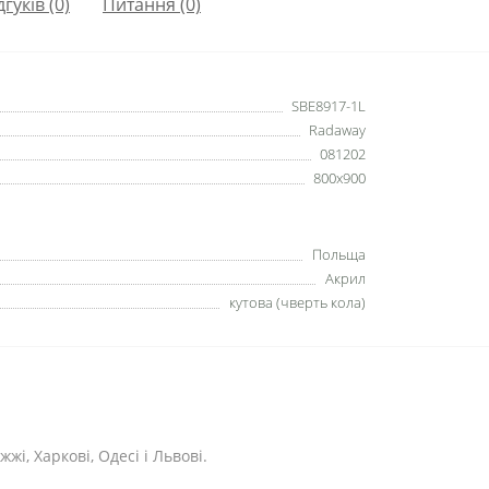
дгуків (0)
Питання
(0)
SBE8917-1L
Radaway
081202
800x900
Польща
Акрил
кутова (чверть кола)
жі, Харкові, Одесі і Львові.