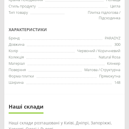
Стиль продукту
Цегла
Тип товару
Плитка підлогова /
Підсходинка
ХАРАКТЕРИСТИКИ
Бренд
PARADYZ
Довжина
300
Колір
Червоний / Коричневий
Колекція
Natural Rosa
Матеріал
Клінкер
Поверхня
Матова / Структурна
Форма плитки
Прямокутна
Ширина
148
Наші склади
Наші склади розташовані у Київі, Дніпрі, Запоріжжі,
Харкові, Одесі і Львові.