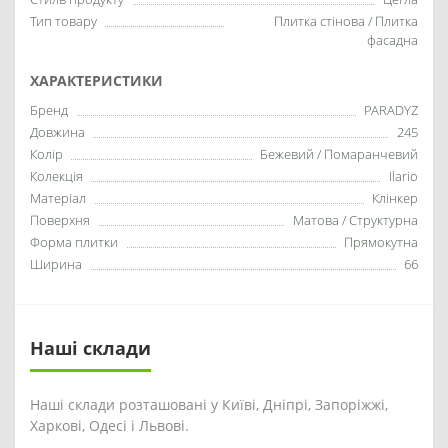
Тип товару
Плитка стінова / Плитка
фасадна
ХАРАКТЕРИСТИКИ
Бренд
PARADYZ
Довжина
245
Колір
Бежевий / Помаранчевий
Колекція
Ilario
Матеріал
Клінкер
Поверхня
Матова / Структурна
Форма плитки
Прямокутна
Ширина
66
Наші склади
Наші склади розташовані у Київі, Дніпрі, Запоріжжі,
Харкові, Одесі і Львові.