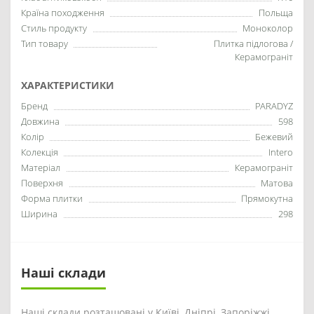
Країна походження
Польща
Стиль продукту
Моноколор
Тип товару
Плитка підлогова /
Керамограніт
ХАРАКТЕРИСТИКИ
Бренд
PARADYZ
Довжина
598
Колір
Бежевий
Колекція
Intero
Матеріал
Керамограніт
Поверхня
Матова
Форма плитки
Прямокутна
Ширина
298
Наші склади
Наші склади розташовані у Київі, Дніпрі, Запоріжжі,