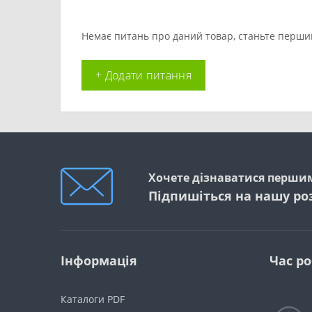
Немає питань про даний товар, станьте першим
+ Додати питання
Хочете дізнаватися першим
Підпишіться на нашу ро
Інформація
Час р
Каталоги PDF