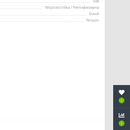
598
Морозостійка / Ректифікована
Білий
Terazzo
0
0