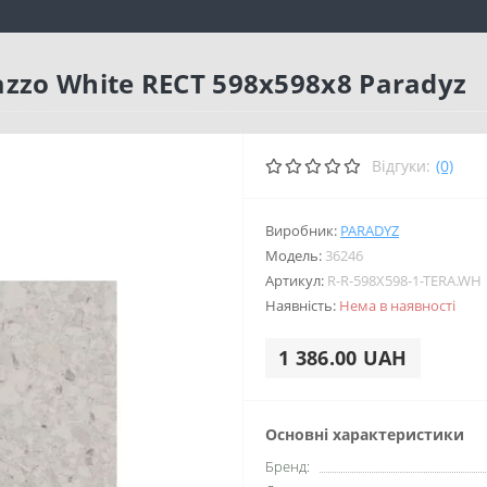
zzo White RECT 598x598x8 Paradyz
Відгуки:
(0)
Виробник:
PARADYZ
Модель:
36246
Артикул:
R-R-598X598-1-TERA.WH
Наявність:
Нема в наявності
1 386.00 UAH
Основні характеристики
Бренд: