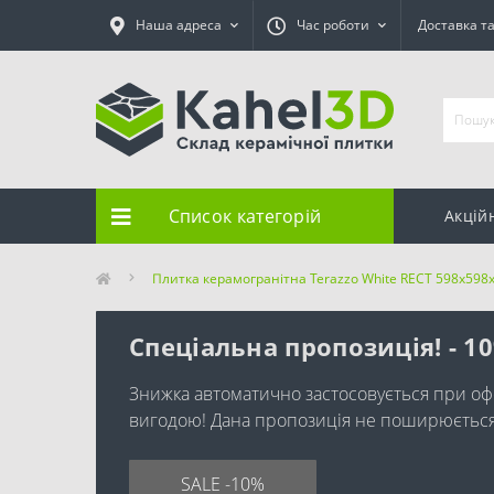
Наша адреса
Час роботи
Доставка т
Список категорій
Акцій
Плитка керамогранітна Terazzo White RECT 598x598x
Спеціальна пропозиція! - 1
Знижка автоматично застосовується при оф
вигодою! Дана пропозиція не поширюється н
SALE -10%