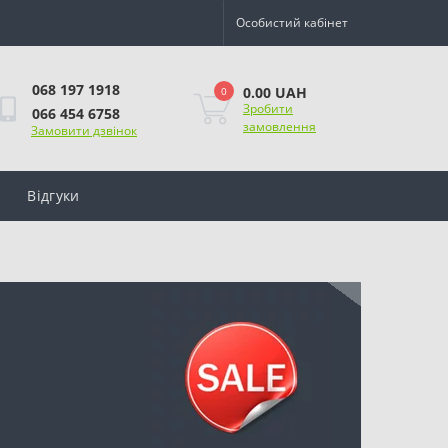
Особистий кабінет
068 197 1918
0.00 UAH
0
Зробити
066 454 6758
замовлення
Замовити дзвінок
Відгуки