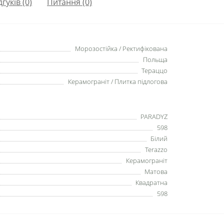
дгуків (0)
Питання
(0)
Морозостійка / Ректифікована
Польща
Тераццо
Керамограніт / Плитка підлогова
PARADYZ
598
Білий
Terazzo
Керамограніт
Матова
Квадратна
598