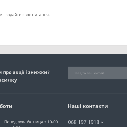
 і задайте своє питання.
 про акції і знижки?
зсилку
оботи
Наші контакти
068 197 1918
Понеділок-п'ятниця з 10-00