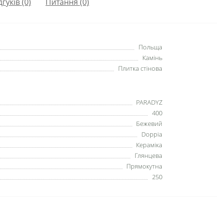
дгуків (0)
Питання
(0)
Польща
Камінь
Плитка стінова
PARADYZ
400
Бежевий
Doppia
Кераміка
Глянцева
Прямокутна
250