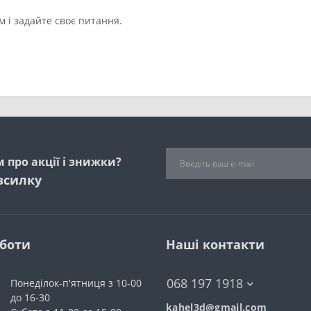
 і задайте своє питання.
 про акції і знижки?
зсилку
оботи
Наші контакти
068 197 1918
Понеділок-п'ятниця з 10-00
до 16-30
kahel3d@gmail.com