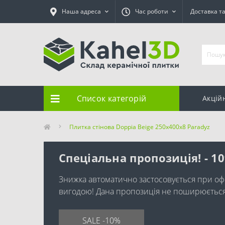
Наша адреса
Час роботи
Доставка т
Список категорій
Акцій
Плитка стінова Doppia Beige 250x400x8 Paradyz
Спеціальна пропозиція! - 1
Знижка автоматично застосовується при оф
вигодою! Дана пропозиція не поширюється н
SALE -10%