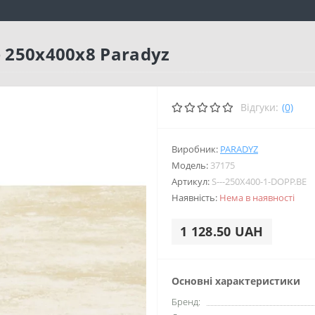
e 250x400x8 Paradyz
Відгуки:
(0)
Виробник:
PARADYZ
Модель:
37175
Артикул:
S---250X400-1-DOPP.BE
Наявність:
Нема в наявності
1 128.50 UAH
Основні характеристики
Бренд: