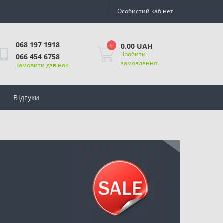
Особистий кабінет
068 197 1918
0.00 UAH
0
Зробити
066 454 6758
замовлення
Замовити дзвінок
Відгуки