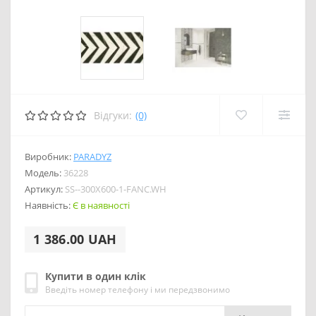
Відгуки:
(0)
Виробник:
PARADYZ
Модель:
36228
Артикул:
SS--300X600-1-FANC.WH
Наявність:
Є в наявності
1 386.00 UAH
Купити в один клік
Введіть номер телефону і ми передзвонимо