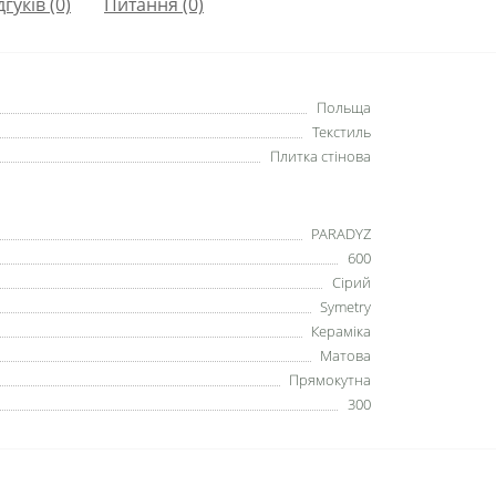
дгуків (0)
Питання
(0)
Польща
Текстиль
Плитка стінова
PARADYZ
600
Сірий
Symetry
Кераміка
Матова
Прямокутна
300