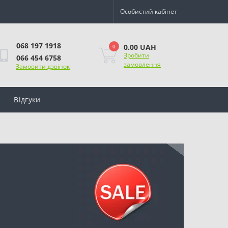
Особистий кабінет
068 197 1918
0.00 UAH
0
Зробити
066 454 6758
замовлення
Замовити дзвінок
Відгуки