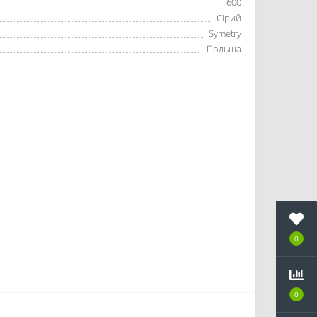
600
Сірий
Symetry
Польща
0
0