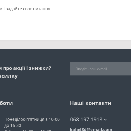
 і задайте своє питання.
 про акції і знижки?
зсилку
оботи
Наші контакти
068 197 1918
Понеділок-п'ятниця з 10-00
до 16-30
kahel3d@gmail.com