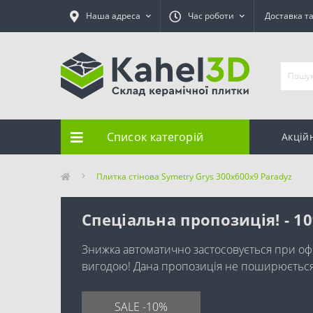
Наша адреса
Час роботи
Доставка т
Список категорій
Акцій
Плитка стінова Symetry Grys 300x600x9 Paradyz
Спеціальна пропозиція! - 1
Знижка автоматично застосовується при оф
вигодою! Дана пропозиція не поширюється н
SALE -10%