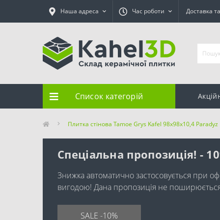
Наша адреса
Час роботи
Доставка т
Список категорій
Акцій
Плитка стінова Tamoe Grys Kafel 98x98x10,4 Paradyz
Спеціальна пропозиція! - 1
Знижка автоматично застосовується при оф
вигодою! Дана пропозиція не поширюється н
SALE -10%