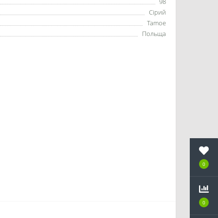
98
Сірий
Tamoe
Польща
0
0