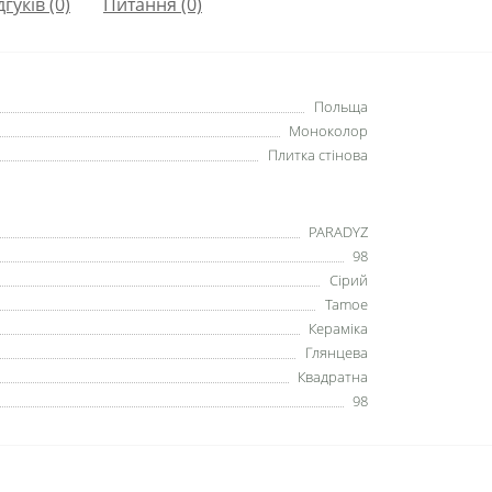
дгуків (0)
Питання
(0)
Польща
Моноколор
Плитка стінова
PARADYZ
98
Сірий
Tamoe
Кераміка
Глянцева
Квадратна
98