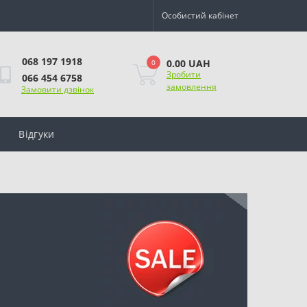
Особистий кабінет
068 197 1918
0.00 UAH
0
Зробити
066 454 6758
замовлення
Замовити дзвінок
Відгуки