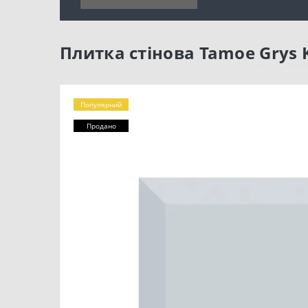
Плитка стінова Tamoe Grys K
Популярний
Продано