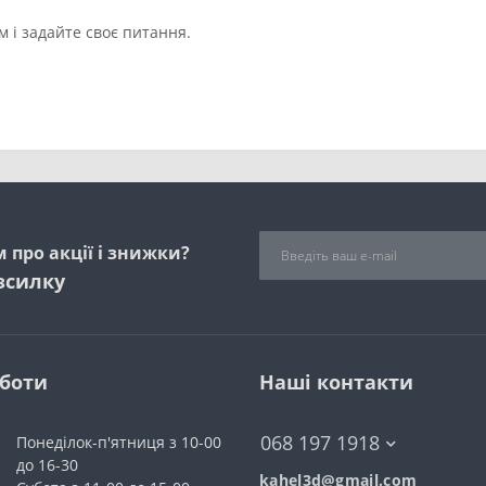
 і задайте своє питання.
 про акції і знижки?
зсилку
оботи
Наші контакти
068 197 1918
Понеділок-п'ятниця з 10-00
до 16-30
kahel3d@gmail.com