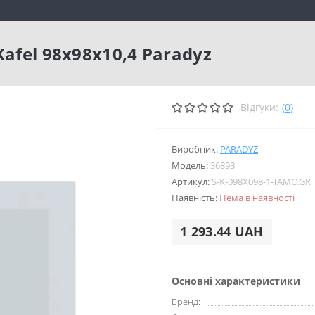
afel 98x98x10,4 Paradyz
Відгуки:
(0)
Виробник:
PARADYZ
Модель:
36893
Артикул:
S-K-098X098-1-TAMO.GR
Наявність:
Нема в наявності
1 293.44 UAH
Основні характеристики
Бренд: