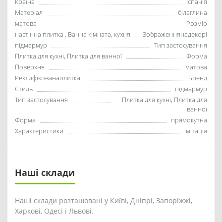
Країна
Іспанія
Матеріал
білаглина
матова
Розмір
настінна плитка , Ванна кімната, кухня
Зображеннянадекорі
підмармур
Тип застосування
Плитка для кухні, Плитка для ванної
Форма
Поверхня
матова
Ректифікованаплитка
Бренд
Стиль
підмармур
Тип застосування
Плитка для кухні, Плитка для
ванної
Форма
прямокутна
Характеристики
Імітація
Наші склади
Наші склади розташовані у Київі, Дніпрі, Запоріжжі,
Харкові, Одесі і Львові.