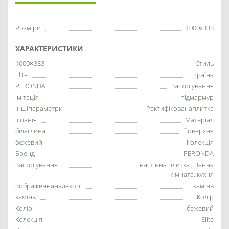
Розміри
1000x333
ХАРАКТЕРИСТИКИ
1000×333
Стиль
Elite
Країна
PERONDA
Застосування
Імітація
підмармур
Іншіпараметри
Ректифікованаплитка
Іспанія
Матеріал
білаглина
Поверхня
бежевий
Колекція
Бренд
PERONDA
Застосування
настінна плитка , Ванна
кімната, кухня
Зображеннянадекорі
камінь
камінь
Колір
Колір
бежевий
Колекція
Elite