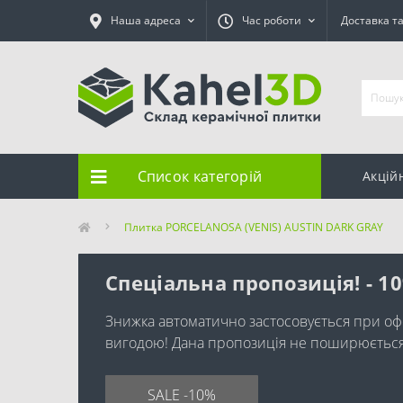
Наша адреса
Час роботи
Доставка т
Список категорій
Акцій
Плитка PORCELANOSA (VENIS) AUSTIN DARK GRAY
Спеціальна пропозиція! - 1
Знижка автоматично застосовується при оф
вигодою! Дана пропозиція не поширюється н
SALE -10%