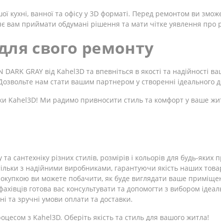
 кухні, ванної та офісу у 3D форматі. Перед ремонтом ви змож
є вам приймати обдумані рішення та мати чітке уявлення про р
для свого ремонту
DARK GRAY від Kahel3D та впевніться в якості та надійності в
. Дозвольте нам стати вашим партнером у створенні ідеального 
ки Kahel3D! Ми радимо привносити стиль та комфорт у ваше жи
 та сантехніку різних стилів, розмірів і кольорів для будь-яких
льки з надійними виробниками, гарантуючи якість наших товар
окупкою ви можете побачити, як буде виглядати ваше приміщ
ахівців готова вас консультувати та допомогти з вибором ідеал
і та зручні умови оплати та доставки.
цесом з Kahel3D. Оберіть якість та стиль для вашого житла!