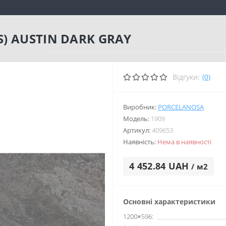
) AUSTIN DARK GRAY
Відгуки:
(0)
Виробник:
PORCELANOSA
Модель:
1909
Артикул:
409653
Наявність:
Нема в наявності
4 452.84 UAH
/ м2
Основні характеристики
1200×596: