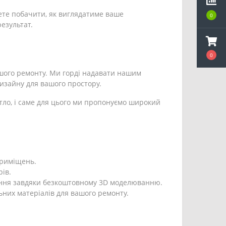
ете побачити, як виглядатиме ваше
0
езультат.
0
ашого ремонту. Ми горді надавати нашим
дизайну для вашого простору.
тло, і саме для цього ми пропонуємо широкий
 приміщень.
ів.
ення завдяки безкоштовному 3D моделюванню.
ьних матеріалів для вашого ремонту.