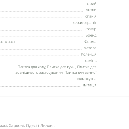
сірий
Austin
Іспанія
керамограніт
Розмір
Бренд
ього заст
Форма
матова
Колекція
камінь
Плитка для холу, Плитка для кухні, Плитка для
зовнішнього застосування, Плитка для ванної
прямокутна
Імітація
жі, Харкові, Одесі і Львові.