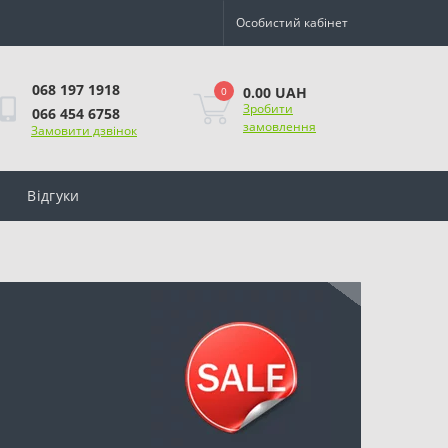
Особистий кабінет
068 197 1918
0.00 UAH
0
Зробити
066 454 6758
замовлення
Замовити дзвінок
Відгуки