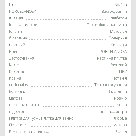
Linz
Країна
PORCELANOSA
Застосування
Імітація
підбетон
Іншіпараметри
Ректифікованаплитка
Іспанія
Матеріал
білаглина
Поверхня
бежевий
Колекція
Бренд
PORCELANOSA
Застосування
настінна плитка
Колір
бежевий
Колекція
LINZ
Країна
Іспанія
мінімалізм
Тип застосування
Матеріал
білаглина
матова
Розмір
настінна плитка
Колір
підбетон
Іншіпараметри
Плитка для кухні, Плитка для ванної
Форма
Поверхня
матова
Ректифікованаплитка
Бренд