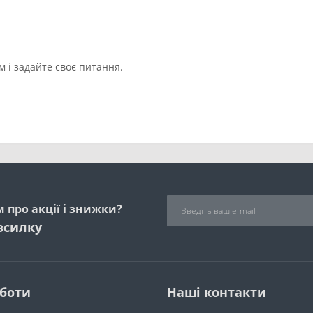
 і задайте своє питання.
 про акції і знижки?
зсилку
оботи
Наші контакти