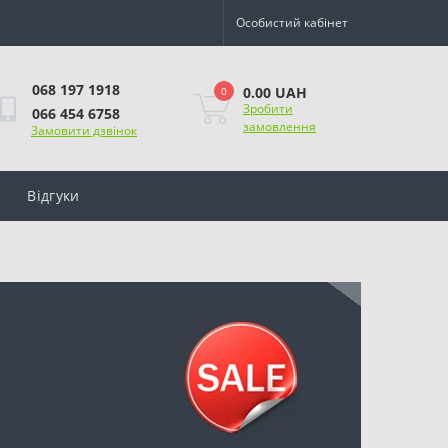
Особистий кабінет
068 197 1918
0.00 UAH
0
Зробити
066 454 6758
замовлення
Замовити дзвінок
Відгуки