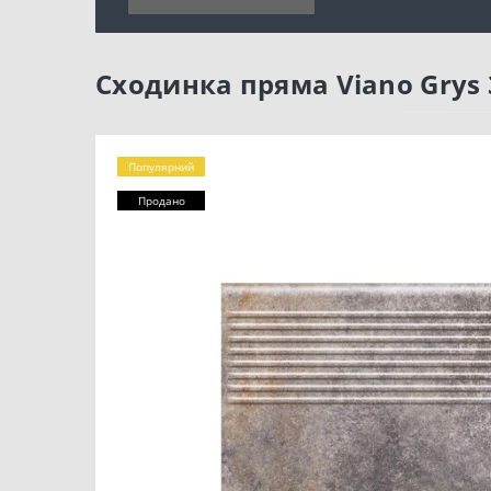
Сходинка пряма Viano Grys 
Популярний
Продано