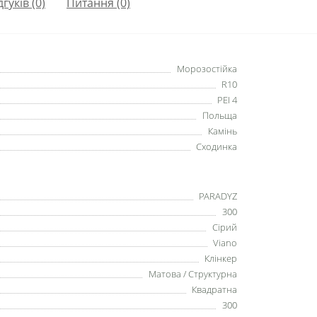
дгуків (0)
Питання
(0)
Морозостійка
R10
PEI 4
Польща
Камінь
Сходинка
PARADYZ
300
Сірий
Viano
Клінкер
Матова / Структурна
Квадратна
300