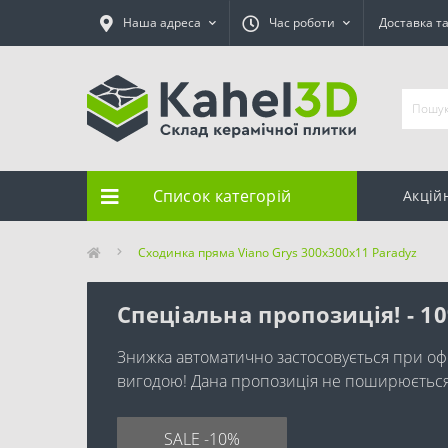
Наша адреса
Час роботи
Доставка т
Список категорій
Акцій
Сходинка пряма Viano Grys 300x300x11 Paradyz
Спеціальна пропозиція! - 1
Знижка автоматично застосовується при оф
вигодою! Дана пропозиція не поширюється н
SALE -10%