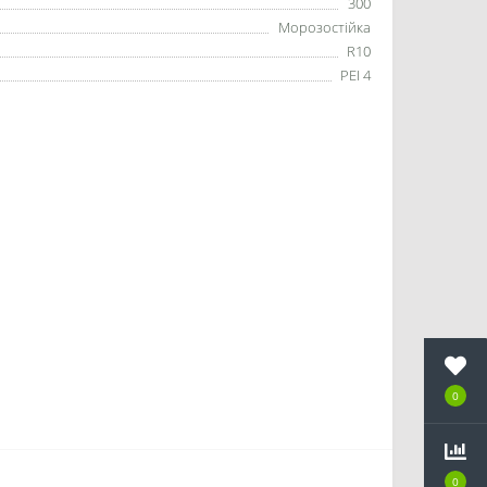
300
Морозостійка
R10
PEI 4
0
0