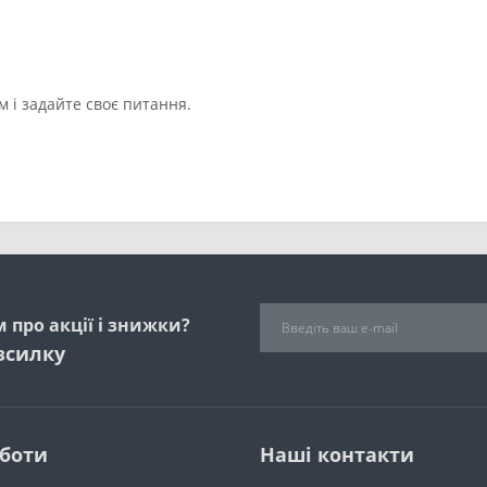
 і задайте своє питання.
 про акції і знижки?
зсилку
оботи
Наші контакти