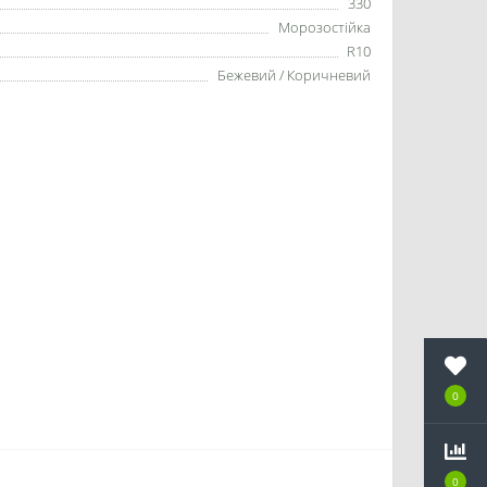
330
Морозостійка
R10
Бежевий / Коричневий
0
0