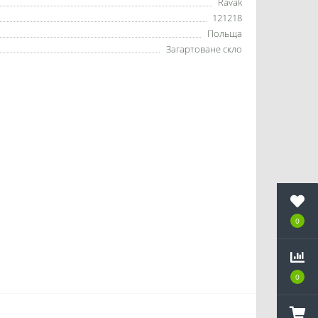
Ravak
121218
Польща
Загартоване скло
0
0