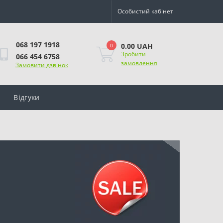
Особистий кабінет
068 197 1918
0.00 UAH
0
Зробити
066 454 6758
замовлення
Замовити дзвінок
Відгуки