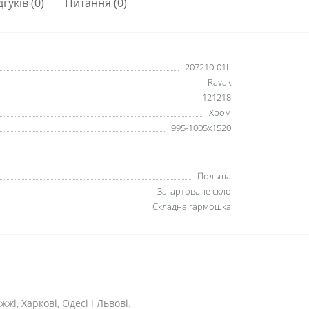
дгуків (0)
Питання
(0)
207210-01L
Ravak
121218
Хром
995-1005x1520
Польща
Загартоване скло
Складна гармошка
жі, Харкові, Одесі і Львові.