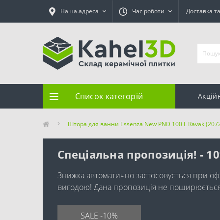
Наша адреса
Час роботи
Доставка т
Список категорій
Акцій
Штора для ванни Essenza New PND 100 L Ravak (207
Спеціальна пропозиція! - 1
Знижка автоматично застосовується при оф
вигодою! Дана пропозиція не поширюється н
SALE -10%