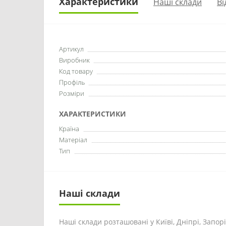
Характеристики
Наші склади
Ві
Артикул
Виробник
Код товару
Профіль
Розміри
ХАРАКТЕРИСТИКИ
Країна
Матеріал
Тип
Наші склади
Наші склади розташовані у Київі, Дніпрі, Запоріж