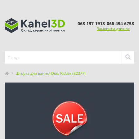
068 197 1918
066 454 6758
Замовити дзвінок
Шторка для ванної Dots Ridder (32377)