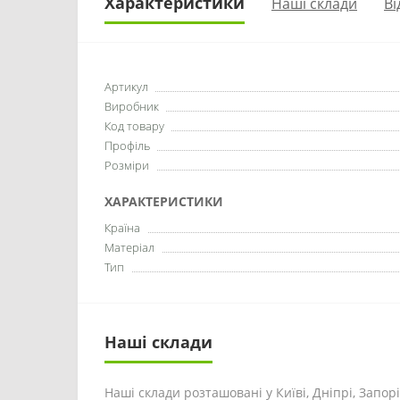
Характеристики
Наші склади
Ві
Артикул
Виробник
Код товару
Профіль
Розміри
ХАРАКТЕРИСТИКИ
Країна
Матеріал
Тип
Наші склади
Наші склади розташовані у Київі, Дніпрі, Запоріж