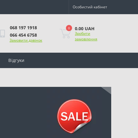
Особистий кабінет
068 197 1918
0.00 UAH
0
Зробити
066 454 6758
замовлення
Замовити дзвінок
Відгуки