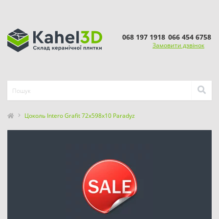
068 197 1918
066 454 6758
Замовити дзвінок
Цоколь Intero Grafit 72x598x10 Paradyz