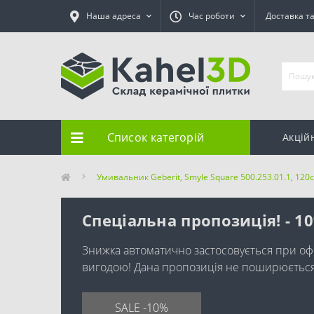
Наша адреса
Час роботи
Доставка т
Список категорій
Акцій
Умивальник Geberit, Smyle Square 500.253.01.1, 120
Спеціальна пропозиція! - 1
Знижка автоматично застосовується при оф
вигодою! Дана пропозиція не поширюється н
SALE -10%