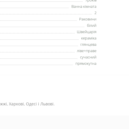
7років
Ванна кімната
2
Раковини
білий
Швейцарія
кераміка
глянцева
ліве+праве
сучасний
прямокутна
жі, Харкові, Одесі і Львові.