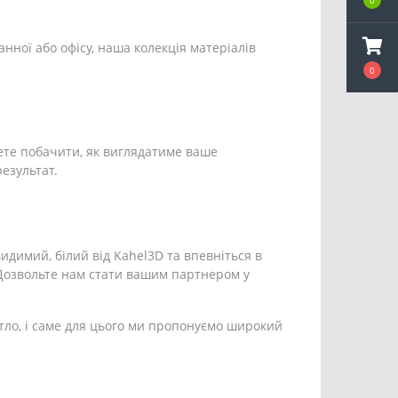
0
анної або офісу, наша колекція матеріалів
0
ете побачити, як виглядатиме ваше
езультат.
видимий, білий від Kahel3D та впевніться в
. Дозвольте нам стати вашим партнером у
тло, і саме для цього ми пропонуємо широкий