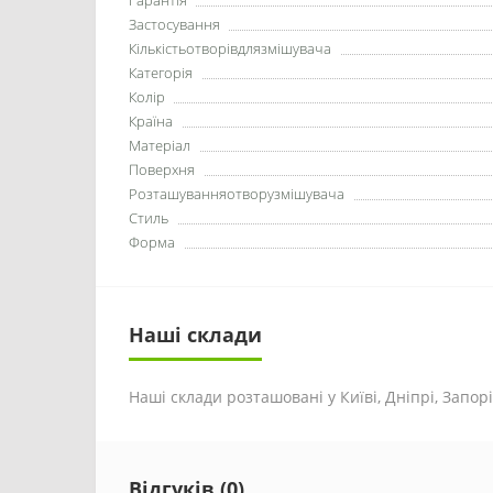
Гарантія
Застосування
Кількістьотворівдлязмішувача
Категорія
Колір
Країна
Матеріал
Поверхня
Розташуванняотворузмішувача
Стиль
Форма
Наші склади
Наші склади розташовані у Київі, Дніпрі, Запоріж
Відгуків (0)