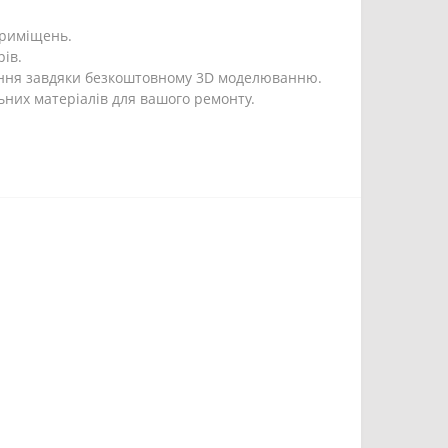
 приміщень.
ів.
ення завдяки безкоштовному 3D моделюванню.
ьних матеріалів для вашого ремонту.