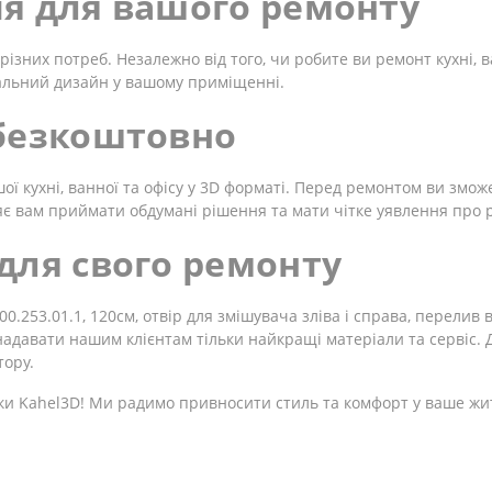
я для вашого ремонту
різних потреб. Незалежно від того, чи робите ви ремонт кухні, в
альний дизайн у вашому приміщенні.
 безкоштовно
 кухні, ванної та офісу у 3D форматі. Перед ремонтом ви змож
є вам приймати обдумані рішення та мати чітке уявлення про р
для свого ремонту
.253.01.1, 120см, отвір для змішувача зліва і справа, перелив 
і надавати нашим клієнтам тільки найкращі матеріали та сервіс
тору.
ки Kahel3D! Ми радимо привносити стиль та комфорт у ваше жи