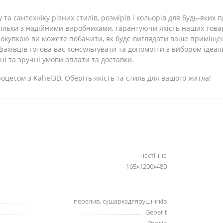
 та сантехніку різних стилів, розмірів і кольорів для будь-яких
льки з надійними виробниками, гарантуючи якість наших товар
окупкою ви можете побачити, як буде виглядати ваше приміщ
ахівців готова вас консультувати та допомогти з вибором ідеал
і та зручні умови оплати та доставки.
цесом з Kahel3D. Оберіть якість та стиль для вашого житла!
настінна
165x1200x480
перелив, сушаркадлярушників
Geberit