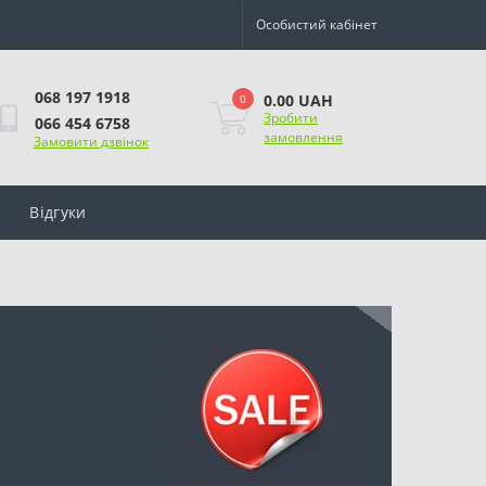
Особистий кабінет
068 197 1918
0.00 UAH
0
Зробити
066 454 6758
замовлення
Замовити дзвінок
Відгуки