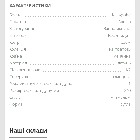
ХАРАКТЕРИСТИКИ
Бренд
Hansgrohe
Гарантія
5років
Застосування
Ванна кімната
Категорія
Верхнійдуш
Колір
хром
Колекція
RaindanceS
Країна
Німеччина
Матеріал
латунь
Підведенняводи
1/2
Поверхня
глянцева
Режимиструменяверхньогодуша
1
Розмірверхньогодушу, мм
240
Стиль
мінімалізм
Форма
кругла
Наші склади