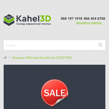
068 197 1918
066 454 6758
Замовити дзвінок
Змішувач Metropol HansGrohe (32507340)