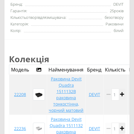
Бренд:
DEVIT
Гарантія:
25років
Кількістьотворівдлязмішувача:
безотвору
Категорія:
Раковини
Колір:
білий
Колекція
Модель
Найменування
Бренд
Кількість
К
Раковина Devit
Quadra
1511132B
22208
DEVIT
раковина
тонкостінна,
чорний матовий
Раковина Devit
Quadra 1511132
22236
DEVIT
раковина