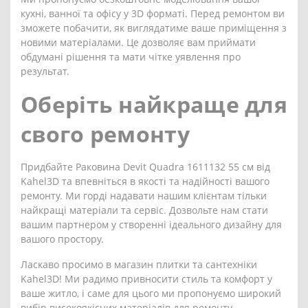
кухні, ванної та офісу у 3D форматі. Перед ремонтом ви
зможете побачити, як виглядатиме ваше приміщення з
новими матеріалами. Це дозволяє вам приймати
обдумані рішення та мати чітке уявлення про
результат.
Оберіть найкраще для
свого ремонту
Придбайте Раковина Devit Quadra 1611132 55 см від
Kahel3D та впевніться в якості та надійності вашого
ремонту. Ми горді надавати нашим клієнтам тільки
найкращі матеріали та сервіс. Дозвольте нам стати
вашим партнером у створенні ідеального дизайну для
вашого простору.
Ласкаво просимо в магазин плитки та сантехніки
Kahel3D! Ми радимо привносити стиль та комфорт у
ваше житло, і саме для цього ми пропонуємо широкий
вибір високоякісних матеріалів для ремонту.