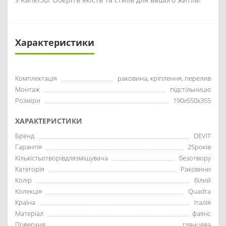
Характеристики
Комплектація
раковина, кріплення, перелив
Монтаж
підстільницю
Розміри
190x550x355
ХАРАКТЕРИСТИКИ
Бренд
DEVIT
Гарантія
25років
Кількістьотворівдлязмішувача
безотвору
Категорія
Раковини
Колір
білий
Колекція
Quadra
Країна
Італія
Матеріал
фаянс
Поверхня
глянцева