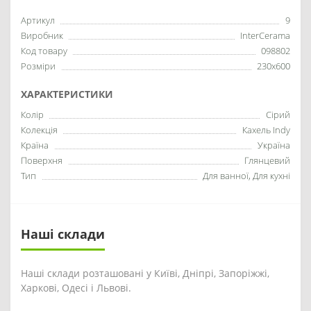
Артикул
9
Виробник
InterCerama
Код товару
098802
Розміри
230x600
ХАРАКТЕРИСТИКИ
Колір
Сірий
Колекція
Кахель Indy
Країна
Україна
Поверхня
Глянцевий
Тип
Для ванної, Для кухні
Наші склади
Наші склади розташовані у Київі, Дніпрі, Запоріжжі,
Харкові, Одесі і Львові.