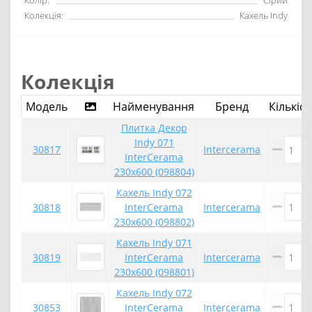
Колір:
Сірий
Колекція:
Кахель Indy
Колекція
Модель
Найменування
Бренд
Кількіст
Плитка Декор
Indy 071
30817
Intercerama
InterCerama
230x600 (098804)
Кахель Indy 072
30818
InterCerama
Intercerama
230x600 (098802)
Кахель Indy 071
30819
InterCerama
Intercerama
230x600 (098801)
Кахель Indy 072
30853
InterCerama
Intercerama