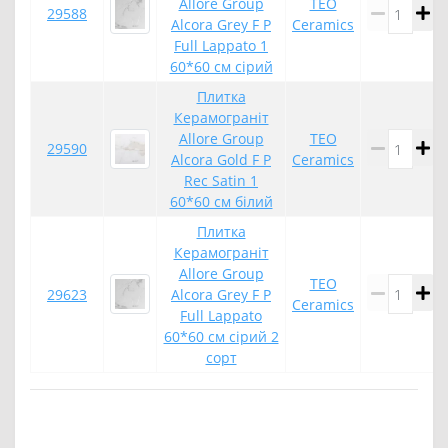
Allore Group
TEO
29588
Alcora Grey F P
Ceramics
Full Lappato 1
60*60 см сірий
Плитка
Керамограніт
Allore Group
TEO
29590
Alcora Gold F P
Ceramics
Rec Satin 1
60*60 см білий
Плитка
Керамограніт
Allore Group
TEO
29623
Alcora Grey F P
Ceramics
Full Lappato
60*60 см сірий 2
сорт