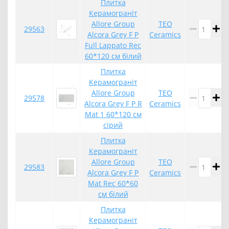
Плитка
Керамограніт
Allore Group
TEO
29563
Alcora Grey F P
Ceramics
Full Lappato Rec
60*120 см білий
Плитка
Керамограніт
Allore Group
TEO
29578
Alcora Grey F P R
Ceramics
Mat 1 60*120 см
сірий
Плитка
Керамограніт
Allore Group
TEO
29583
Alcora Grey F P
Ceramics
Mat Rec 60*60
см білий
Плитка
Керамограніт