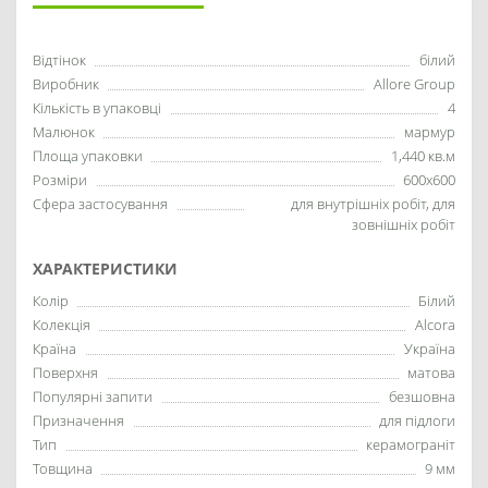
Відтінок
білий
Виробник
Allore Group
Кількість в упаковці
4
Малюнок
мармур
Площа упаковки
1,440 кв.м
Розміри
600x600
Сфера застосування
для внутрішніх робіт, для
зовнішніх робіт
ХАРАКТЕРИСТИКИ
Колір
Білий
Колекція
Alcora
Країна
Україна
Поверхня
матова
Популярні запити
безшовна
Призначення
для підлоги
Тип
керамограніт
Товщина
9 мм