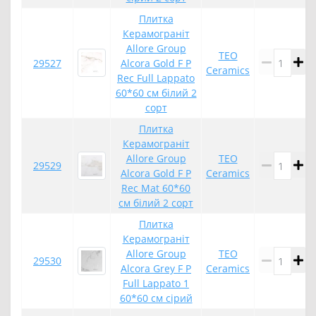
Плитка
Керамограніт
Allore Group
TEO
29527
Alcora Gold F P
Ceramics
Rec Full Lappato
60*60 см білий 2
сорт
Плитка
Керамограніт
Allore Group
TEO
29529
Alcora Gold F P
Ceramics
Rec Mat 60*60
см білий 2 сорт
Плитка
Керамограніт
Allore Group
TEO
29530
Alcora Grey F P
Ceramics
Full Lappato 1
60*60 см сірий