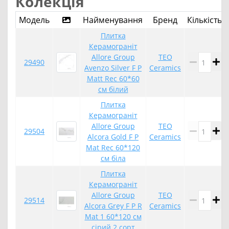
Колекція
Модель
Найменування
Бренд
Кількість
Плитка
Керамограніт
Allore Group
TEO
29490
Avenzo Silver F P
Ceramics
Matt Rec 60*60
см білий
Плитка
Керамограніт
Allore Group
TEO
29504
Alcora Gold F P
Ceramics
Mat Rec 60*120
см біла
Плитка
Керамограніт
Allore Group
TEO
29514
Alcora Grey F P R
Ceramics
Mat 1 60*120 см
сірий 2 сорт