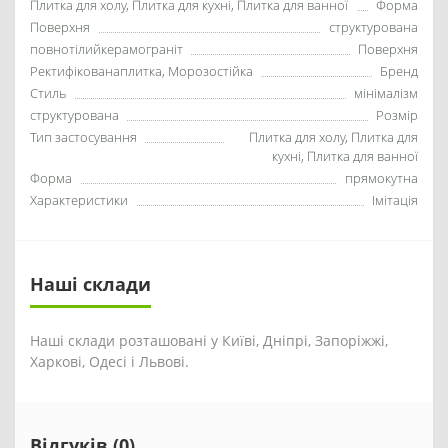
Плитка для холу, Плитка для кухні, Плитка для ванної
Форма
Поверхня
структурована
повнотілийкерамограніт
Поверхня
Ректифікованаплитка, Морозостійка
Бренд
Стиль
мінімалізм
структурована
Розмір
Тип застосування
Плитка для холу, Плитка для
кухні, Плитка для ванної
Форма
прямокутна
Характеристики
Імітація
Наші склади
Наші склади розташовані у Київі, Дніпрі, Запоріжжі,
Харкові, Одесі і Львові.
Відгуків (0)