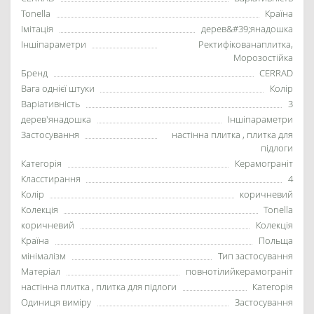
Tonella
Країна
Імітація
дерев&#39;янадошка
Іншіпараметри
Ректифікованаплитка,
Морозостійка
Бренд
CERRAD
Вага однієї штуки
Колір
Варіативність
3
дерев'янадошка
Іншіпараметри
Застосування
настінна плитка , плитка для
підлоги
Категорія
Керамограніт
Класстирання
4
Колір
коричневий
Колекція
Tonella
коричневий
Колекція
Країна
Польща
мінімалізм
Тип застосування
Матеріал
повнотілийкерамограніт
настінна плитка , плитка для підлоги
Категорія
Одиниця виміру
Застосування