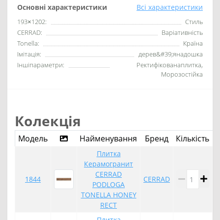
Основні характеристики
Всі характеристики
193×1202:
Стиль
CERRAD:
Варіативність
Tonella:
Країна
Імітація:
дерев&#39;янадошка
Іншіпараметри:
Ректифікованаплитка,
Морозостійка
Колекція
Модель
Найменування
Бренд
Кількість
К
Плитка
Керамогранит
CERRAD
1844
CERRAD
PODLOGA
TONELLA HONEY
RECT
Плитка