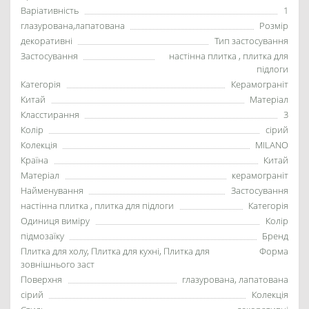
Варіативність
1
глазурована,лапатована
Розмір
декоративні
Тип застосування
Застосування
настінна плитка , плитка для
підлоги
Категорія
Керамограніт
Китай
Матеріал
Класстирання
3
Колір
сірий
Колекція
MILANO
Країна
Китай
Матеріал
керамограніт
Найменування
Застосування
настінна плитка , плитка для підлоги
Категорія
Одиниця виміру
Колір
підмозаїку
Бренд
Плитка для холу, Плитка для кухні, Плитка для
Форма
зовнішнього заст
Поверхня
глазурована, лапатована
сірий
Колекція