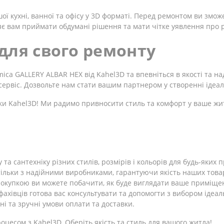
 кухні, ванної та офісу у 3D форматі. Перед ремонтом ви змож
є вам приймати обдумані рішення та мати чітке уявлення про р
для свого ремонту
ca GALLERY ALBAR HEX від Kahel3D та впевніться в якості та на
сервіс. Дозвольте нам стати вашим партнером у створенні ідеа
ки Kahel3D! Ми радимо привносити стиль та комфорт у ваше жи
 та сантехніку різних стилів, розмірів і кольорів для будь-яких
льки з надійними виробниками, гарантуючи якість наших товар
окупкою ви можете побачити, як буде виглядати ваше приміщ
ахівців готова вас консультувати та допомогти з вибором ідеал
і та зручні умови оплати та доставки.
цесом з Kahel3D. Оберіть якість та стиль для вашого житла!