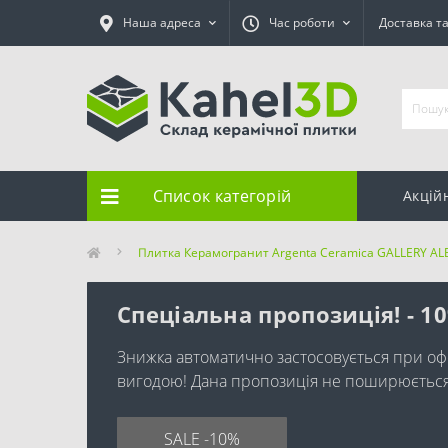
Наша адреса
Час роботи
Доставка т
Список категорій
Акцій
Плитка Керамогранит Argenta Ceramica GALLERY AL
Спеціальна пропозиція! - 1
Знижка автоматично застосовується при оф
вигодою! Дана пропозиція не поширюється н
SALE -10%