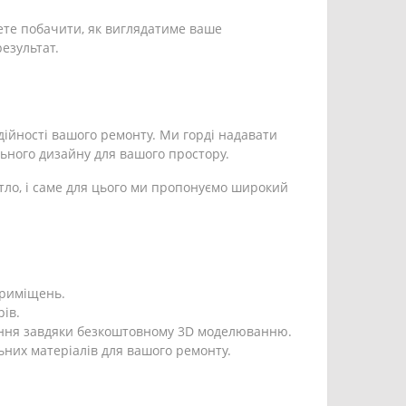
ете побачити, як виглядатиме ваше
езультат.
дійності вашого ремонту. Ми горді надавати
льного дизайну для вашого простору.
тло, і саме для цього ми пропонуємо широкий
 приміщень.
ів.
ення завдяки безкоштовному 3D моделюванню.
ьних матеріалів для вашого ремонту.