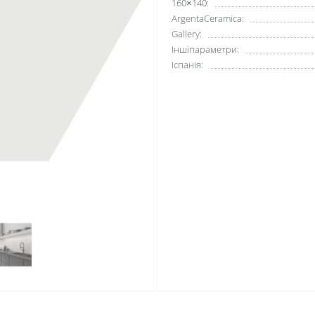
160×140:
ArgentaCeramica:
Gallery:
Іншіпараметри:
Іспанія: