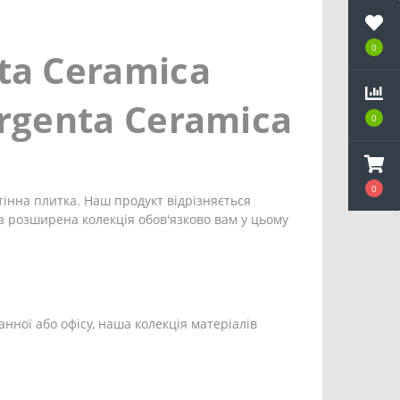
0
a Ceramica
rgenta Ceramica
0
0
тінна плитка. Наш продукт відрізняється
а розширена колекція обов'язково вам у цьому
анної або офісу, наша колекція матеріалів