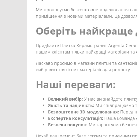
Ми пропонуємо безкоштовне моделювання вашої
приміщення з новими матеріалами. Це дозволя
Оберіть найкраще 
Придбайте Плитка Керамогранит Argenta Cerami
нашим клієнтам тільки найкращі матеріали та 
Ласкаво просимо в магазин плитки та сантехні
вибір високоякісних матеріалів для ремонту.
Наші переваги:
Великий вибір:
У нас ви знайдете плитку
Якість та надійність:
Ми співпрацюємо ті
Безкоштовне 3D моделювання:
Перед п
Експертна консультація:
Наша команда ф
Безпека покупок:
Ми гарантуємо безпечн
Нехай ваш ремонт буде легким та приємним про