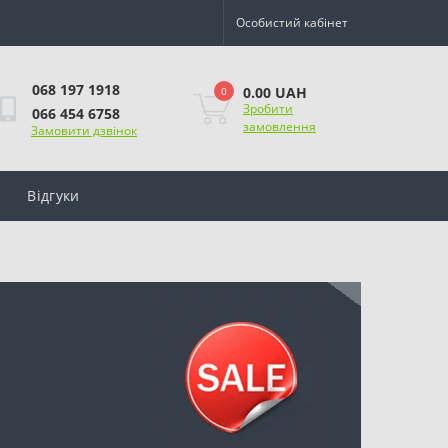
Особистий кабінет
068 197 1918
0.00 UAH
0
Зробити
066 454 6758
замовлення
Замовити дзвінок
Відгуки