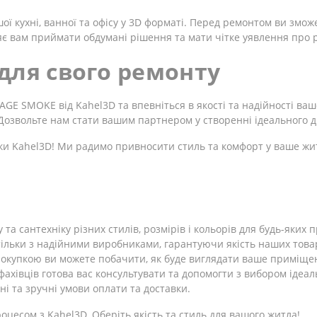
 кухні, ванної та офісу у 3D форматі. Перед ремонтом ви змож
є вам приймати обдумані рішення та мати чітке уявлення про р
для свого ремонту
E SMOKE від Kahel3D та впевніться в якості та надійності ваш
. Дозвольте нам стати вашим партнером у створенні ідеального 
ки Kahel3D! Ми радимо привносити стиль та комфорт у ваше жи
 та сантехніку різних стилів, розмірів і кольорів для будь-яких
льки з надійними виробниками, гарантуючи якість наших товар
окупкою ви можете побачити, як буде виглядати ваше приміщ
ахівців готова вас консультувати та допомогти з вибором ідеал
і та зручні умови оплати та доставки.
цесом з Kahel3D. Оберіть якість та стиль для вашого житла!