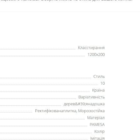
Класстирання
1200x200
Стиль
10
Країна
Варіативність
дерев&#39;янадошка
Ректифікованаплитка, Морозостійка
Матеріал
PAMESA
Колір
Імітація