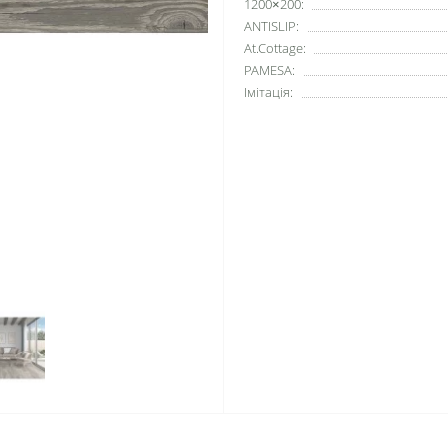
1200×200:
ANTISLIP:
At.Cottage:
PAMESA:
Імітація: