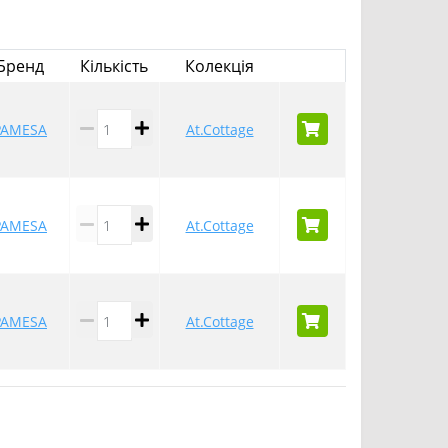
Бренд
Кількість
Колекція
PAMESA
At.Cottage
PAMESA
At.Cottage
PAMESA
At.Cottage