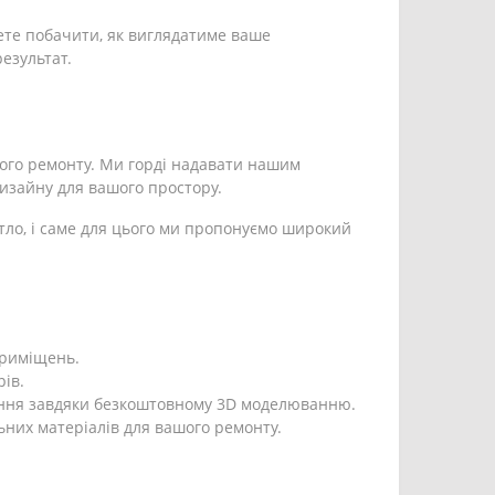
ете побачити, як виглядатиме ваше
езультат.
ого ремонту. Ми горді надавати нашим
дизайну для вашого простору.
тло, і саме для цього ми пропонуємо широкий
 приміщень.
ів.
ення завдяки безкоштовному 3D моделюванню.
ьних матеріалів для вашого ремонту.