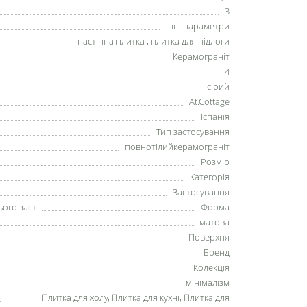
3
Іншіпараметри
настінна плитка , плитка для підлоги
Керамограніт
4
сірий
At.Cottage
Іспанія
Тип застосування
повнотілийкерамограніт
Розмір
Категорія
Застосування
ього заст
Форма
матова
Поверхня
Бренд
Колекція
мінімалізм
Плитка для холу, Плитка для кухні, Плитка для