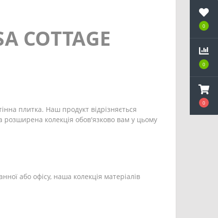
0
SA COTTAGE
0
0
тінна плитка. Наш продукт відрізняється
а розширена колекція обов'язково вам у цьому
анної або офісу, наша колекція матеріалів