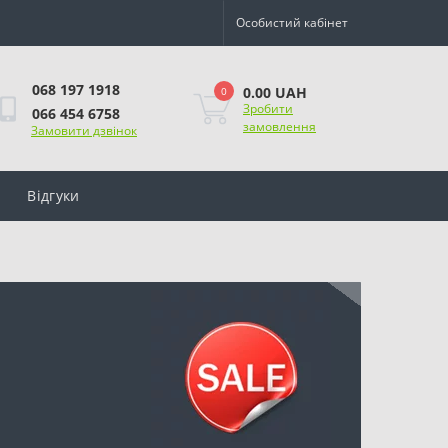
Особистий кабінет
068 197 1918
0.00 UAH
0
Зробити
066 454 6758
замовлення
Замовити дзвінок
Відгуки