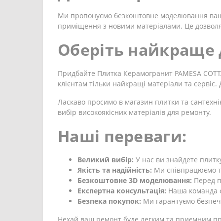
Ми пропонуємо безкоштовне моделювання вашої
приміщення з новими матеріалами. Це дозволя
Оберіть найкраще 
Придбайте Плитка Керамогранит PAMESA COTTAG
клієнтам тільки найкращі матеріали та сервіс
Ласкаво просимо в магазин плитки та сантехні
вибір високоякісних матеріалів для ремонту.
Наші переваги:
Великий вибір:
У нас ви знайдете плитку
Якість та надійність:
Ми співпрацюємо ті
Безкоштовне 3D моделювання:
Перед п
Експертна консультація:
Наша команда ф
Безпека покупок:
Ми гарантуємо безпечн
Нехай ваш ремонт буде легким та приємним про