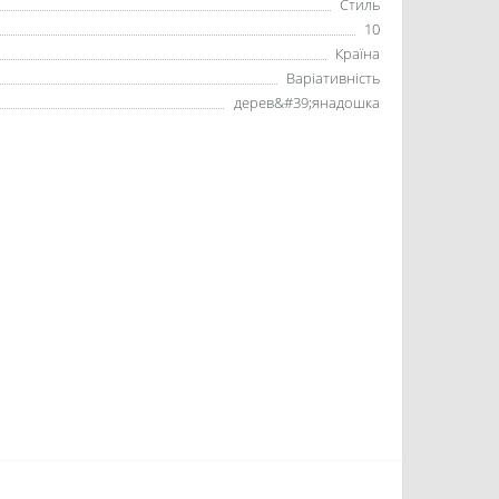
Стиль
10
Країна
Варіативність
дерев&#39;янадошка