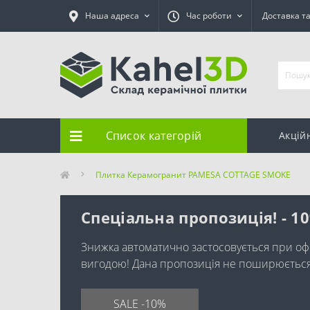
Наша адреса
Час роботи
Доставка т
Список категорій
Акцій
Плитка Керамогранит PAMESA COTTAGE SMOKE
Спеціальна пропозиція! - 1
Знижка автоматично застосовується при оф
вигодою! Дана пропозиція не поширюється н
SALE -10%