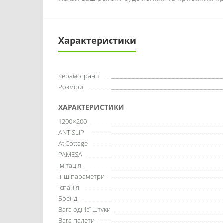
Характеристики
Керамограніт
Розміри
ХАРАКТЕРИСТИКИ
1200×200
ANTISLIP
At.Cottage
PAMESA
Імітація
Іншіпараметри
Іспанія
Бренд
Вага однієї штуки
Вага палети