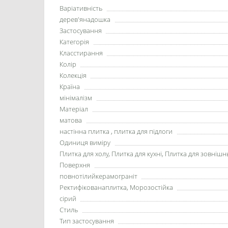
Варіативність
дерев'янадошка
Застосування
Категорія
Класстирання
Колір
Колекція
Країна
мінімалізм
Матеріал
матова
настінна плитка , плитка для підлоги
Одиниця виміру
Плитка для холу, Плитка для кухні, Плитка для зовнішн
Поверхня
повнотілийкерамограніт
Ректифікованаплитка, Морозостійка
сірий
Стиль
Тип застосування