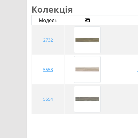
Колекція
Модель
2732
5553
5554