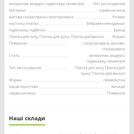
мінімалізм, модерн, підмозаїку, геометрія
Тип застосування
Матеріал
червонаглина
матова,глазурована,структурована
Розмір
настінна плитка
Зображеннянадекорі
підмозаїку, підбетон
Бренд
Плитка для холу, Плитка для кухні, Плитка для ванної
Форма
Поверхня
структурована, матова,
глазурована
Стиль
мінімалізм, модерн,
підмозаїку, геометрія
Тип застосування
Плитка для холу, Плитка для
кухні, Плитка для ванної
Форма
прямокутна
Характеристики
Імітація
червонаглина
Поверхня
Наші склади