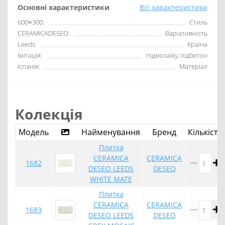
Основні характеристики
Всі характеристики
600×300:
Стиль
CERAMICADESEO:
Варіативність
Leeds:
Країна
Імітація:
підмозаїку, підбетон
Іспанія:
Матеріал
Колекція
Модель
Найменування
Бренд
Кількість
Плитка
CERAMICA
CERAMICA
1682
DESEO LEEDS
DESEO
WHITE MATE
Плитка
CERAMICA
CERAMICA
1683
DESEO LEEDS
DESEO