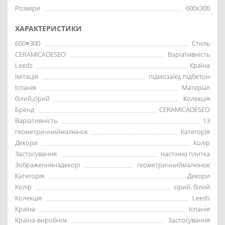
Розміри
600x300
ХАРАКТЕРИСТИКИ
600×300
Стиль
CERAMICADESEO
Варіативність
Leeds
Країна
Імітація
підмозаїку, підбетон
Іспанія
Матеріал
білий,сірий
Колекція
Бренд
CERAMICADESEO
Варіативність
13
геометричниймалюнок
Категорія
Декори
Колір
Застосування
настінна плитка
Зображеннянадекорі
геометричниймалюнок
Категорія
Декори
Колір
сірий, білий
Колекція
Leeds
Країна
Іспанія
Країна-виробник
Застосування