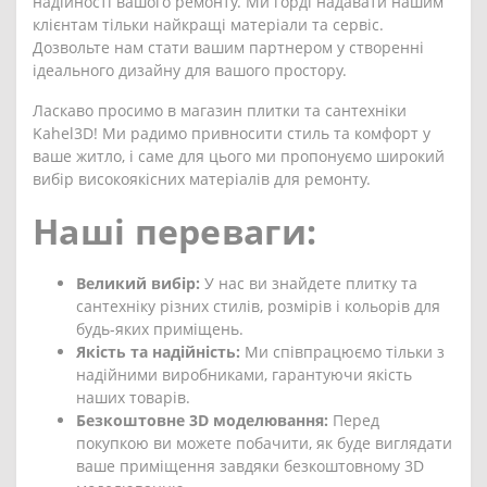
надійності вашого ремонту. Ми горді надавати нашим
клієнтам тільки найкращі матеріали та сервіс.
Дозвольте нам стати вашим партнером у створенні
ідеального дизайну для вашого простору.
Ласкаво просимо в магазин плитки та сантехніки
Kahel3D! Ми радимо привносити стиль та комфорт у
ваше житло, і саме для цього ми пропонуємо широкий
вибір високоякісних матеріалів для ремонту.
Наші переваги:
Великий вибір:
У нас ви знайдете плитку та
сантехніку різних стилів, розмірів і кольорів для
будь-яких приміщень.
Якість та надійність:
Ми співпрацюємо тільки з
надійними виробниками, гарантуючи якість
наших товарів.
Безкоштовне 3D моделювання:
Перед
покупкою ви можете побачити, як буде виглядати
ваше приміщення завдяки безкоштовному 3D