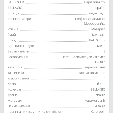
BALDOCER
Варіативність
BELLAGIO
Країна
Імітація
підмармур
Іншіпараметри
Ректифікованаплитка,
Морозостійка
Іспанія
Матеріал
білий
Колекція
Бренд
BALDOCER
Вага однієї штуки
Колір
Варіативність
3
Застосування
настінна плитка , плитка для
підлоги
Категорія
Керамограніт
класицизм
Тип застосування
Класстирання
4
Колір
білий
Колекція
BELLAGIO
Країна
Іспанія
Матеріал
керамограніт
Найменування
Імітація
настінна плитка , плитка для підлоги
Категорія