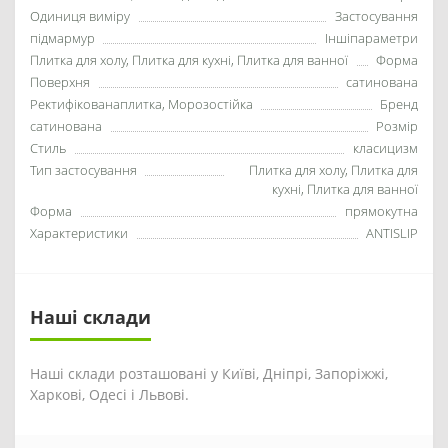
Одиниця виміру
Застосування
підмармур
Іншіпараметри
Плитка для холу, Плитка для кухні, Плитка для ванної
Форма
Поверхня
сатинована
Ректифікованаплитка, Морозостійка
Бренд
сатинована
Розмір
Стиль
класицизм
Тип застосування
Плитка для холу, Плитка для
кухні, Плитка для ванної
Форма
прямокутна
Характеристики
ANTISLIP
Наші склади
Наші склади розташовані у Київі, Дніпрі, Запоріжжі,
Харкові, Одесі і Львові.